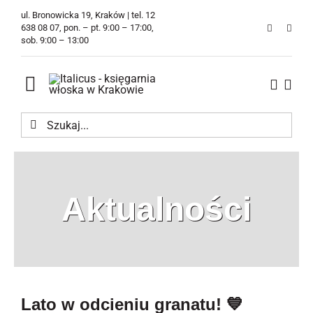
Przejdź
ul. Bronowicka 19, Kraków | tel. 12
do
638 08 07, pon. – pt. 9:00 – 17:00,
sob. 9:00 – 13:00
zawartości
Toggle
Navigation
Szukaj
Księgarnia
Kawiarnia
Aktualności
Tłumaczenia
O Firmie
Aktualności
Lato w odcieniu granatu! 💙