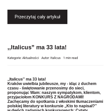
Przeczytaj cały artykuł
,,Italicus” ma 33 lata!
Kategorie:
Aktualności
Autor:
Italicus
1 min read
,,Italicus'' ma 33 lata!
Kraków uwielbia jubileusze, my - idąc z duchem
czasu - świętowanie przenosimy do sieci,
proponując Wam: naszym sympatykom, klientom,
przyjaciołom KONKURS Z NAGRODAMI!
Zachęcamy do spotkania z włoskimi tłumaczeniami
polskiej literatury w konkursie „Kto to napisał?”
w dwóch zadaniach konkursowych: Cytaty