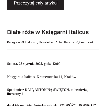
Przeczytaj cały artykuł
Białe róże w Księgarni Italicus
Kategorie:
Aktualności
,
Newsletter
Autor:
Italicus
0,2 min read
Sobota, 25 stycznia 2025, godz. 12:00
Księgarnia Italicus, Kremerowska 11, Kraków
Spotkanie z
KAJĄ ANTONINĄ ŚWIĘTOŃ,
miłośniczką
literatury i
dalekich podróży
,
Autorką książek
„
PODRÓŻ
”, „
POWRÓT
”.