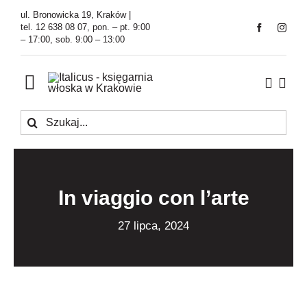
Przejdź
ul. Bronowicka 19, Kraków |
do
tel. 12 638 08 07, pon. – pt. 9:00
– 17:00, sob. 9:00 – 13:00
zawartości
Toggle
Navigation
Szukaj
Księgarnia
Kawiarnia
In viaggio con l’arte
Tłumaczenia
27 lipca, 2024
O Firmie
Aktualności