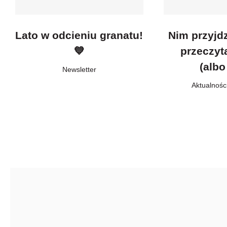
Lato w odcieniu granatu!
Nim przyjd
💙
przeczyt
(albo
Newsletter
Aktualnośc