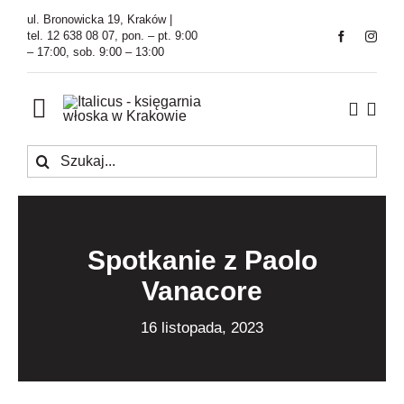
Przejdź
ul. Bronowicka 19, Kraków |
do
tel. 12 638 08 07, pon. – pt. 9:00
– 17:00, sob. 9:00 – 13:00
zawartości
Toggle
Navigation
Szukaj
Księgarnia
Kawiarnia
Spotkanie z Paolo
Tłumaczenia
Vanacore
O Firmie
16 listopada, 2023
Aktualności