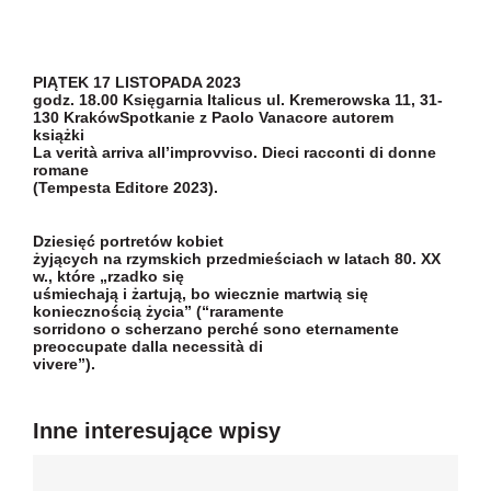
Newsletter
Kontakt
PIĄTEK 17 LISTOPADA 2023
godz. 18.00 Księgarnia Italicus ul. Kremerowska 11, 31-
130 Kraków
Spotkanie z
Paolo Vanacore
autorem
książki
La verità arriva all’improvviso. Dieci racconti di donne
romane
(Tempesta Editore 2023).
Dziesięć portretów kobiet
żyjących na rzymskich przedmieściach w latach 80. XX
w., które „rzadko się
uśmiechają i żartują, bo wiecznie martwią się
koniecznością życia” (“raramente
sorridono o scherzano perché sono eternamente
preoccupate dalla necessità di
vivere”).
Inne interesujące wpisy