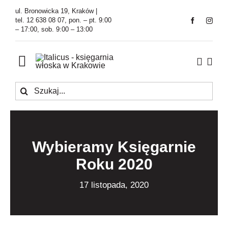
Przejdź
ul. Bronowicka 19, Kraków |
do
tel. 12 638 08 07, pon. – pt. 9:00
– 17:00, sob. 9:00 – 13:00
zawartości
Toggle
Navigation
Szukaj
Księgarnia
Kawiarnia
Wybieramy Księgarnie
Tłumaczenia
Roku 2020
O Firmie
17 listopada, 2020
Aktualności