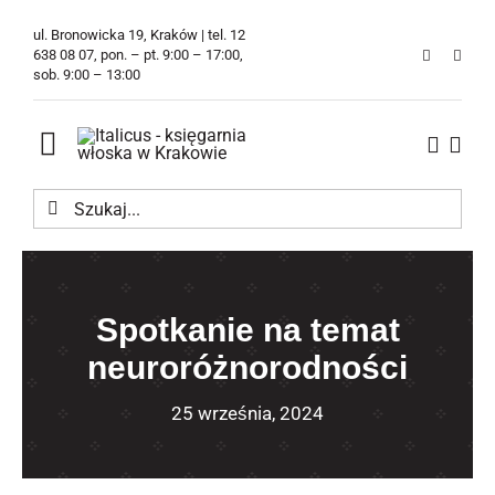
Przejdź
ul. Bronowicka 19, Kraków | tel. 12
do
638 08 07, pon. – pt. 9:00 – 17:00,
sob. 9:00 – 13:00
zawartości
Toggle
Navigation
Szukaj
Księgarnia
Kawiarnia
Spotkanie na temat
Tłumaczenia
neuroróżnorodności
O Firmie
25 września, 2024
Aktualności