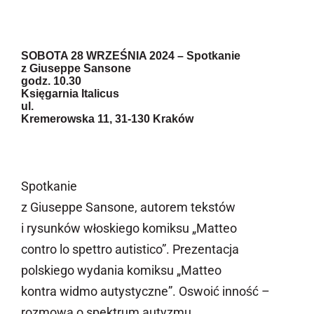
Newsletter
Kontakt
SOBOTA 28 WRZEŚNIA 2024
– Spotkanie
z Giuseppe Sansone
godz. 10.30
Księgarnia Italicus
ul.
Kremerowska 11, 31-130 Kraków
Spotkanie
z Giuseppe Sansone, autorem tekstów
i rysunków włoskiego komiksu „Matteo
contro lo spettro autistico”. Prezentacja
polskiego wydania komiksu „Matteo
kontra widmo autystyczne”. Oswoić inność –
rozmowa o spektrum autyzmu,