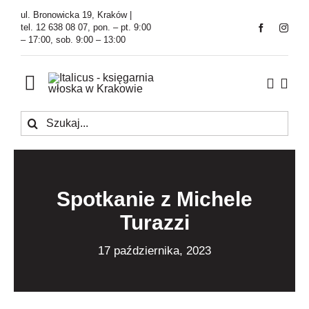
Przejdź
ul. Bronowicka 19, Kraków |
do
tel. 12 638 08 07, pon. – pt. 9:00
– 17:00, sob. 9:00 – 13:00
zawartości
Toggle
Navigation
Szukaj
Księgarnia
Kawiarnia
Spotkanie z Michele
Tłumaczenia
Turazzi
O Firmie
17 października, 2023
Aktualności