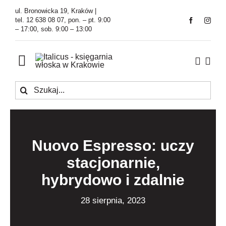
Przejdź
ul. Bronowicka 19, Kraków |
do
tel. 12 638 08 07, pon. – pt. 9:00
– 17:00, sob. 9:00 – 13:00
zawartości
Toggle
Navigation
Szukaj
Księgarnia
Kawiarnia
Nuovo Espresso: uczy
Tłumaczenia
stacjonarnie,
hybrydowo i zdalnie
O Firmie
28 sierpnia, 2023
Aktualności