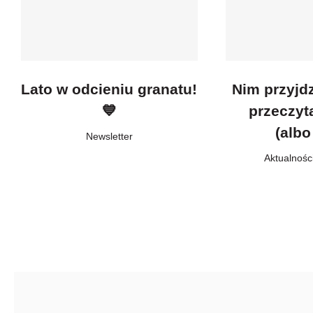
Lato w odcieniu granatu!
Nim przyjd
💙
przeczyt
(albo
Newsletter
Aktualnośc