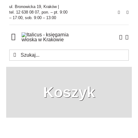
Przejdź
ul. Bronowicka 19, Kraków |
do
tel. 12 638 08 07, pon. – pt. 9:00
– 17:00, sob. 9:00 – 13:00
zawartości
Toggle
Navigation
Szukaj
Księgarnia
Kawiarnia
Koszyk
Tłumaczenia
O Firmie
Aktualności