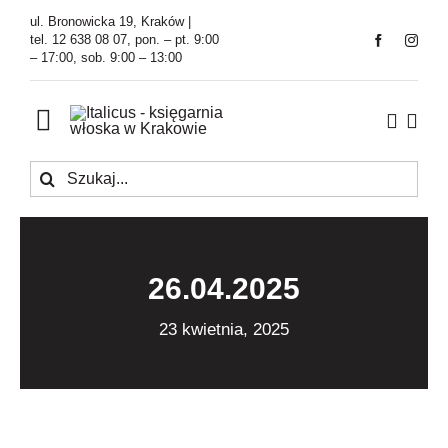
Przejdź
ul. Bronowicka 19, Kraków |
do
tel. 12 638 08 07, pon. – pt. 9:00
– 17:00, sob. 9:00 – 13:00
zawartości
Toggle
Navigation
Szukaj
Księgarnia
Kawiarnia
26.04.2025
Tłumaczenia
23 kwietnia, 2025
O Firmie
Aktualności