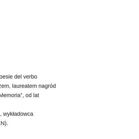
oesie del verbo
rzem, laureatem nagród
Memoria”, od lat
rz, wykładowca
EN).