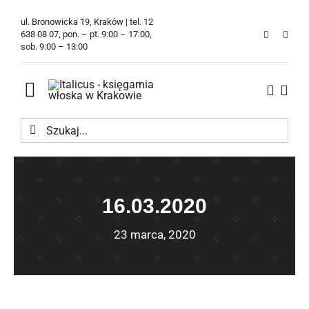
Przejdź
ul. Bronowicka 19, Kraków | tel. 12
do
638 08 07, pon. – pt. 9:00 – 17:00,
sob. 9:00 – 13:00
zawartości
Toggle
Navigation
Szukaj
Księgarnia
Kawiarnia
16.03.2020
Tłumaczenia
23 marca, 2020
O Firmie
Aktualności