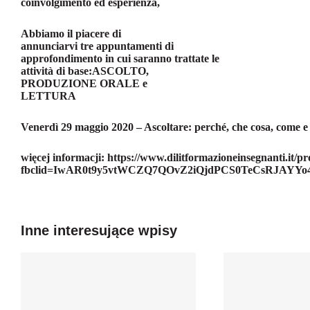
coinvolgimento ed esperienza,
Abbiamo il piacere di
annunciarvi t
re appuntamenti di
approfondimento in cui saranno trattate le
attività di base:
ASCOLTO,
PRODUZIONE ORALE e
LETTURA
Venerdì 29 maggio 2020 –
Ascoltare: perché, che cosa, come 
więcej informacji:
https://www.dilitformazioneinsegnanti.it/p
fbclid=IwAR0t9y5vtWCZQ7QOvZ2iQjdPCS0TeCsRJAYY
Inne interesujące wpisy