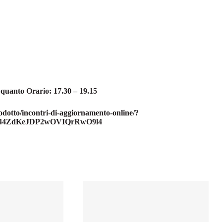
e quanto
Orario: 17.30 – 19.15
rodotto/incontri-di-aggiornamento-online/?
o44ZdKeJDP2wOVIQrRwO9l4