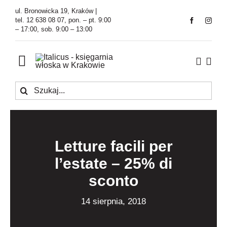
Przejdź
ul. Bronowicka 19, Kraków |
do
tel. 12 638 08 07, pon. – pt. 9:00
– 17:00, sob. 9:00 – 13:00
zawartości
Toggle
Navigation
Szukaj
Księgarnia
Kawiarnia
Letture facili per
Tłumaczenia
l’estate – 25% di
sconto
O Firmie
14 sierpnia, 2018
Aktualności