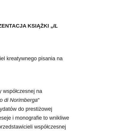
ENTACJA KSIĄŻKI „
IL
iel kreatywnego pisania na
ry współczesnej na
io di Norimberga
”
dydatów do prestiżowej
seje i monografie to wnikliwe
przedstawicieli współczesnej