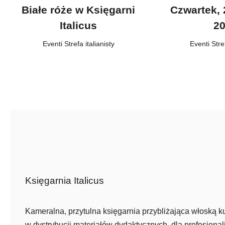
Białe róże w Księgarni
Czwartek, 
Italicus
2
Eventi
,
Strefa italianisty
Eventi
,
Stre
Księgarnia Italicus
Kameralna, przytulna księgarnia przybliżająca włoską ku
w dystrybucji materiałów dydaktycznych, dla profesjonali