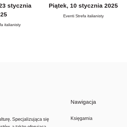
23 stycznia
Piątek, 10 stycznia 2025
025
Eventi
,
Strefa italianisty
fa italianisty
Nawigacja
Księgarnia
lturę. Specjalizująca się
stów, a także oferująca