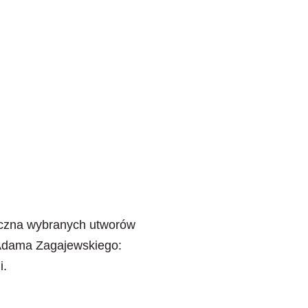
tyczna wybranych utworów
i Adama Zagajewskiego:
i.