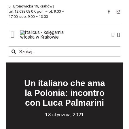
Przejdź
ul. Bronowicka 19, Kraków |
do
tel. 12 638 08 07, pon. – pt. 9:00 –
17:00, sob. 9:00 – 13:00
zawartości
Toggle
Navigation
Szukaj
Księgarnia
Kawiarnia
Un italiano che ama
Tłumaczenia
la Polonia: incontro
con Luca Palmarini
O Firmie
18 stycznia, 2021
Aktualności