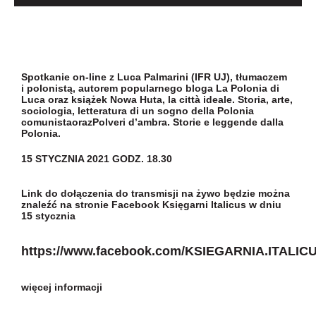
Newsletter
Kontakt
Spotkanie on-line z
Luca Palmarini
(IFR UJ), tłumaczem
i polonistą, autorem popularnego bloga
La Polonia di
Luca
oraz książek
Nowa Huta, la città ideale. Storia, arte,
sociologia, letteratura di un sogno della Polonia
comunista
oraz
Polveri d’ambra. Storie e leggende dalla
Polonia
.
15 STYCZNIA 2021 GODZ. 18.30
Link do dołączenia do transmisji na żywo będzie można
znaleźć na stronie Facebook Księgarni Italicus w dniu
15 stycznia
https://www.facebook.com/KSIEGARNIA.ITALIC
więcej informacji