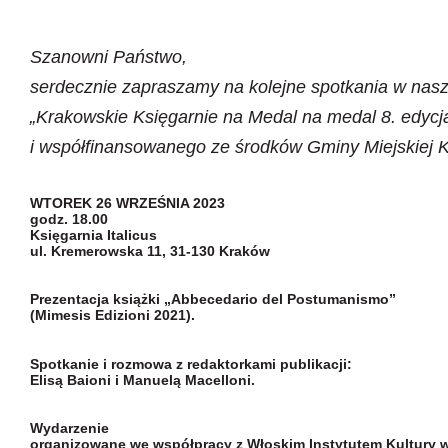
Szanowni Państwo,
serdecznie zapraszamy na kolejne spotkania w nasze
„Krakowskie Księgarnie na Medal na medal 8. edycj
i współfinansowanego ze środków
Gminy Miejskiej 
WTOREK 26 WRZEŚNIA 2023
godz. 18.00
Księgarnia Italicus
ul. Kremerowska 11, 31-130 Kraków
Prezentacja książki „Abbecedario del Postumanismo”
(Mimesis Edizioni 2021).
Spotkanie i rozmowa z redaktorkami publikacji:
Elisą Baioni i Manuelą Macelloni.
Wydarzenie
organizowane we współpracy z Włoskim Instytutem Kultury 