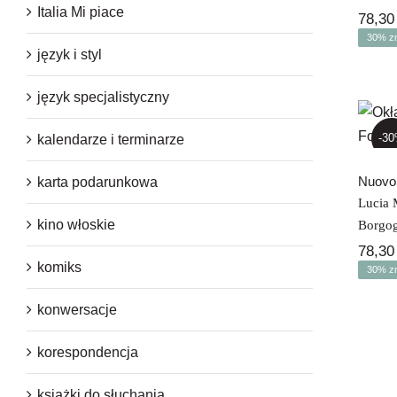
Italia Mi piace
78,3
30% zn
język i styl
język specjalistyczny
-3
kalendarze i terminarze
Nuovo 
karta podarunkowa
Lucia 
kino włoskie
Borgo
78,3
komiks
30% zn
konwersacje
korespondencja
książki do słuchania