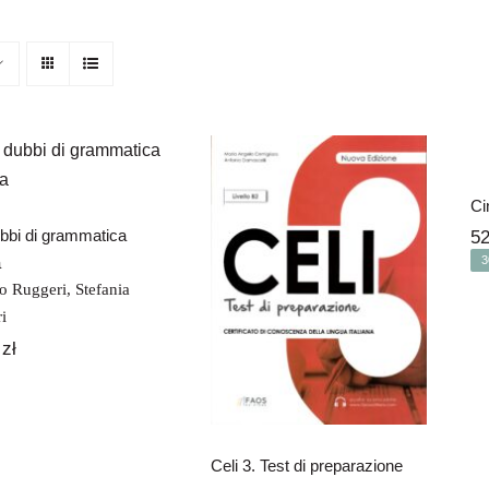
100 dubbi di
grammatica
italiana
Ci
bbi di grammatica
5
a
3
Celi 3. Test di
preparazione
io Ruggeri
,
Stefania
i
0
zł
Celi 3. Test di preparazione