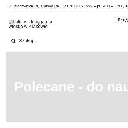
Przejdź
ul. Bronowicka 19, Kraków | tel. 12 638 08 07, pon. – pt. 9:00 – 17:00, 
do
zawartości
Księ
Szukaj
Polecane - do nau