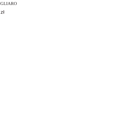
IGLIARO
0
zł