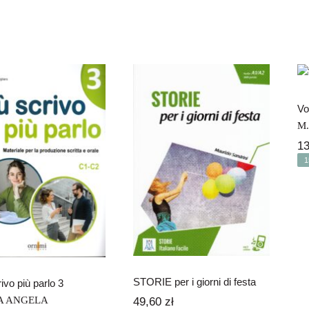
Vo
M.
1
STORIE per i
Più scrivo più
1
giorni di festa
parlo 3
STORIE per i giorni di festa
ivo più parlo 3
A ANGELA
49,60
zł