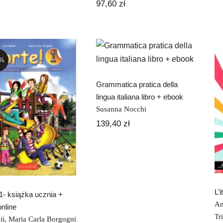
97,60
zł
Grammatica
pratica della
lingua italiana
0%
libro + ebook
Grammatica pratica della
orte! 1- książka
lingua italiana libro + ebook
ucznia + audio
Susanna Nocchi
online
139,40
zł
L’
 1- książka ucznia +
An
online
Tr
ii
,
Maria Carla Borgogni