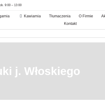
sob. 9:00 – 13:00
garnia
Kawiarnia
Tłumaczenia
O Firmie
Ak
Kontakt
ki j. Włoskiego