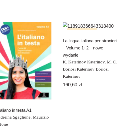
La lingua italiana
per stranieri –
Volume 1+2 –
Brak na stanie
nowe wydanie
La lingua italiana per stranieri
– Volume 1+2 – nowe
wydanie
L’italiano in testa
K. Katerinov Katerinov
,
M. C.
A1
Boriosi Katerinov Boriosi
Katerinov
160,60
zł
italiano in testa A1
dreina Sgaglione
,
Maurizio
ifone