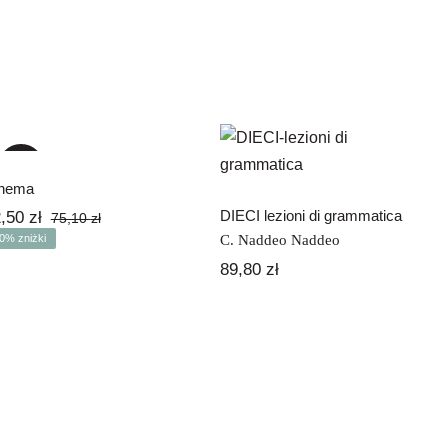
Cinema
DIECI lezioni di
grammatica
-30%
nema
DIECI lezioni di grammatica
2,50
zł
75,10
zł
Pierwotna
Aktualna
C. Naddeo Naddeo
0% zniżki
cena
cena
wynosiła:
wynosi:
89,80
zł
75,10 zł.
52,50 zł.