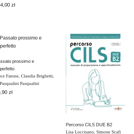
34,00
zł
Passato prossimo
e imperfetto
ssato prossimo e
perfetto
Percorso CILS
DUE B2
ice Fatone
,
Claudia Brighetti
,
 Pasqualini Pasqualini
9,90
zł
Percorso CILS DUE B2
Lisa Loccisano
,
Simone Scafi