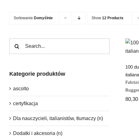
Sortowanie
Domyślnie
Show
12 Products
Szukaj
100 du
Kategorie produktów
italian
Fabriz
ascolto
Rugger
80,3
certyfikacja
Dla nauczycieli, italianistów, tłumaczy (n)
Dodatki i akcesoria (n)