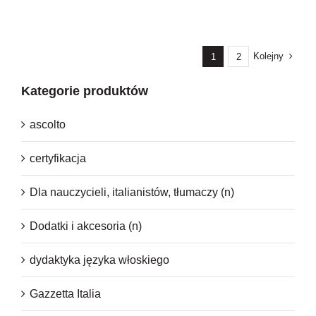
cena
cena
wynosiła:
wynosi:
220,50 zł.
49,00 zł.
Kolejny
1
2
Kategorie produktów
ascolto
certyfikacja
Dla nauczycieli, italianistów, tłumaczy (n)
Dodatki i akcesoria (n)
dydaktyka języka włoskiego
Gazzetta Italia