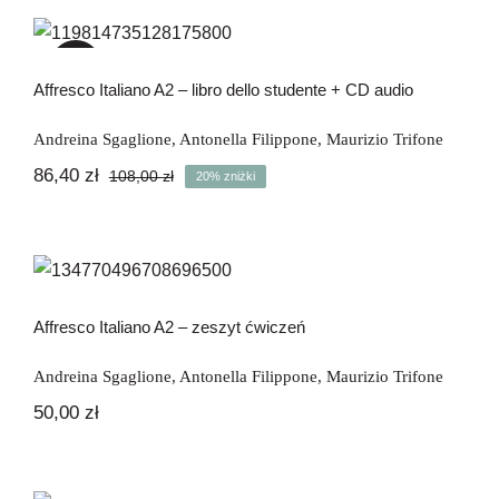
Affresco Italiano A2 – libro dello
studente + CD audio
-20%
Affresco Italiano A2 – libro dello studente + CD audio
Andreina Sgaglione
,
Antonella Filippone
,
Maurizio Trifone
86,40
zł
108,00
zł
20% zniżki
Pierwotna
Aktualna
cena
cena
wynosiła:
wynosi:
108,00 zł.
86,40 zł.
Affresco Italiano A2 – zeszyt ćwiczeń
Affresco Italiano A2 – zeszyt ćwiczeń
Andreina Sgaglione
,
Antonella Filippone
,
Maurizio Trifone
50,00
zł
Affresco Italiano B1 – libro dello