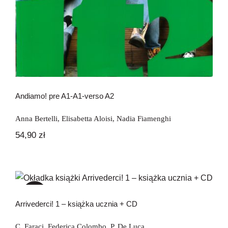
Andiamo! pre A1-A1-verso A2
Anna Bertelli
,
Elisabetta Aloisi
,
Nadia Fiamenghi
54,90
zł
Arrivederci! 1 – książka ucznia + CD
-30%
Arrivederci! 1 – książka ucznia + CD
C. Faraci
,
Federica Colombo
,
P. De Luca