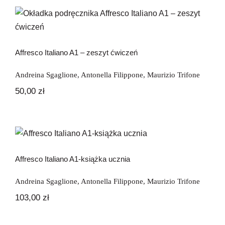
83,70 zł.
58,60 zł.
Affresco Italiano A1 – zeszyt ćwiczeń
Affresco Italiano A1 – zeszyt ćwiczeń
Andreina Sgaglione
,
Antonella Filippone
,
Maurizio Trifone
50,00
zł
Affresco Italiano A1-książka ucznia
Affresco Italiano A1-książka ucznia
Andreina Sgaglione
,
Antonella Filippone
,
Maurizio Trifone
103,00
zł