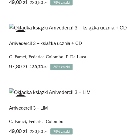
49,00
zł
220,50
zł
78% zniżki
Pierwotna
Aktualna
cena
cena
wynosiła:
wynosi:
220,50 zł.
49,00 zł.
Arrivederci! 3 – książka ucznia + CD
-30%
Arrivederci! 3 – książka ucznia + CD
C. Faraci
,
Federica Colombo
,
P. De Luca
97,80
zł
139,70
zł
30% zniżki
Pierwotna
Aktualna
cena
cena
wynosiła:
wynosi:
139,70 zł.
97,80 zł.
Arrivederci! 3 – LIM
-78%
Arrivederci! 3 – LIM
C. Faraci
,
Federica Colombo
49,00
zł
220,50
zł
78% zniżki
Pierwotna
Aktualna