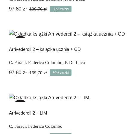
97,80
zł
139,70
zł
30% zniżki
Pierwotna
Aktualna
cena
cena
wynosiła:
wynosi:
139,70 zł.
97,80 zł.
Arrivederci! 2 – książka ucznia + CD
-30%
Arrivederci! 2 – książka ucznia + CD
C. Faraci
,
Federica Colombo
,
P. De Luca
97,80
zł
139,70
zł
30% zniżki
Pierwotna
Aktualna
cena
cena
wynosiła:
wynosi:
139,70 zł.
97,80 zł.
Arrivederci! 2 – LIM
-78%
Arrivederci! 2 – LIM
C. Faraci
,
Federica Colombo