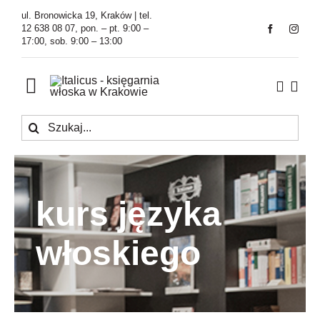
Przejdź
ul. Bronowicka 19, Kraków | tel.
do
12 638 08 07, pon. – pt. 9:00 –
17:00, sob. 9:00 – 13:00
zawartości
Toggle
Navigation
Szukaj
Księgarnia
Kawiarnia
kurs języka
Tłumaczenia
włoskiego
O Firmie
Aktualności