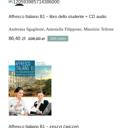
studente + CD audio
-20%
Affresco Italiano B1 – libro dello studente + CD audio
Andreina Sgaglione
,
Antonella Filippone
,
Maurizio Trifone
86,40
zł
108,00
zł
20% zniżki
Pierwotna
Aktualna
cena
cena
wynosiła:
wynosi:
108,00 zł.
86,40 zł.
Affresco Italiano B1 – zeszyt ćwiczeń
Affresco Italiano B1 – zeszyt ćwiczeń