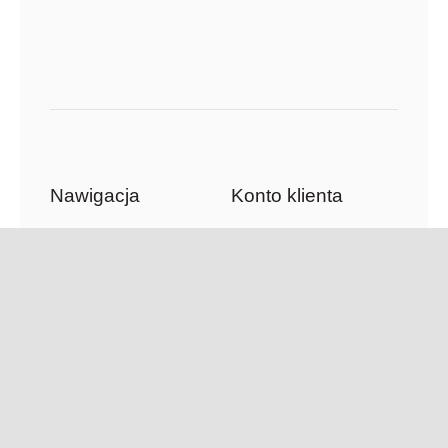
Nawigacja
Konto klienta
Zamówienia
Księgarnia
Adresy
Kawiarnia
Szczegóły konta
Tłumaczenia
O Firmie
Aktualności
Newsletter