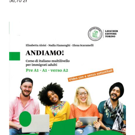
56,70
zł
Andiamo! pre A1-A1-verso A2