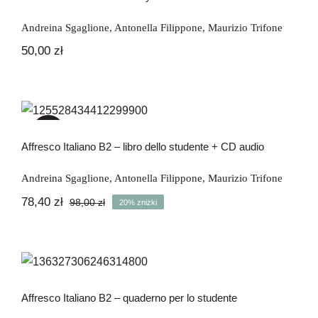
Andreina Sgaglione
,
Antonella Filippone
,
Maurizio Trifone
50,00
zł
Affresco Italiano B2 – libro dello
studente + CD audio
-20%
Affresco Italiano B2 – libro dello studente + CD audio
Andreina Sgaglione
,
Antonella Filippone
,
Maurizio Trifone
78,40
zł
98,00
zł
20% zniżki
Pierwotna
Aktualna
cena
cena
wynosiła:
wynosi:
98,00 zł.
78,40 zł.
Affresco Italiano B2 – quaderno per lo
studente
Affresco Italiano B2 – quaderno per lo studente