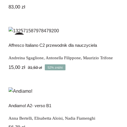
83,00
zł
Affresco Italiano C2 przewodnik dla
nauczyciela
-52%
Affresco Italiano C2 przewodnik dla nauczyciela
Andreina Sgaglione
,
Antonella Filippone
,
Maurizio Trifone
15,00
zł
31,50
zł
52% zniżki
Pierwotna
Aktualna
cena
cena
wynosiła:
wynosi:
31,50 zł.
15,00 zł.
Andiamo! A2- verso B1
Andiamo! A2- verso B1
Anna Bertelli
,
Elisabetta Aloisi
,
Nadia Fiamenghi