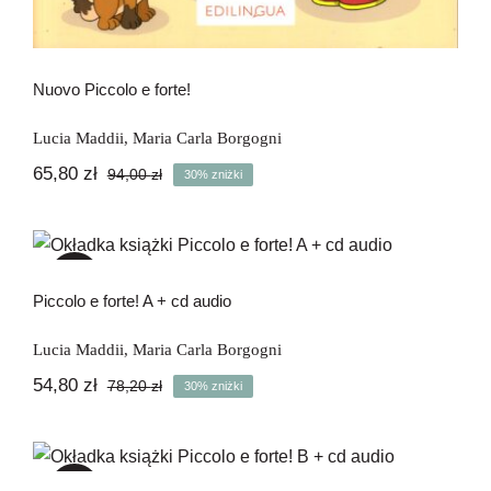
Nuovo Piccolo e forte!
Lucia Maddii
,
Maria Carla Borgogni
65,80
zł
94,00
zł
30% zniżki
Pierwotna
Aktualna
cena
cena
wynosiła:
wynosi:
Piccolo e forte! A + cd audio
94,00 zł.
65,80 zł.
-30%
Piccolo e forte! A + cd audio
Lucia Maddii
,
Maria Carla Borgogni
54,80
zł
78,20
zł
30% zniżki
Pierwotna
Aktualna
cena
cena
wynosiła:
wynosi:
Piccolo e forte! B + cd audio
78,20 zł.
54,80 zł.
-30%