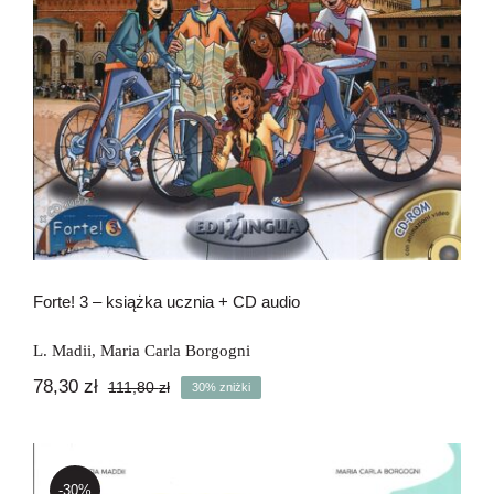
Forte! 3 – książka ucznia + CD audio
L. Madii
,
Maria Carla Borgogni
78,30
zł
111,80
zł
30% zniżki
Pierwotna
Aktualna
cena
cena
wynosiła:
wynosi:
111,80 zł.
78,30 zł.
-30%