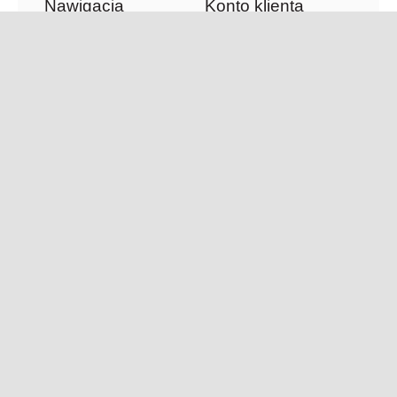
Nawigacja
Konto klienta
Zamówienia
Księgarnia
Adresy
Kawiarnia
Szczegóły konta
Tłumaczenia
O Firmie
Aktualności
Newsletter
Kontakt
© 2009 - 2026 • Italicus | Projekt i wykonanie strony:
Invisio