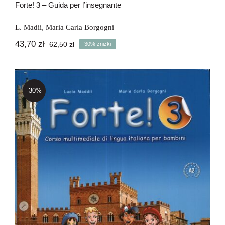
Forte! 3 – Guida per l’insegnante
L. Madii
,
Maria Carla Borgogni
43,70
zł
62,50
zł
30% zniżki
Pierwotna
Aktualna
cena
cena
wynosiła:
wynosi:
62,50 zł.
43,70 zł.
-30%
Forte! 3 – książka ucznia + CD audio