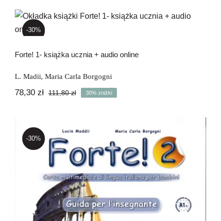
Newsletter
Forte! 1- książka ucznia + audio online
-30%
Kontakt
Forte! 1- książka ucznia + audio online
L. Madii
,
Maria Carla Borgogni
78,30
zł
111,80
zł
30% zniżki
Pierwotna
Aktualna
cena
cena
wynosiła:
wynosi:
111,80 zł.
78,30 zł.
-30%