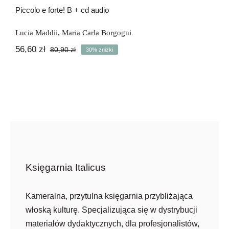
Piccolo e forte! B + cd audio
Lucia Maddii
,
Maria Carla Borgogni
56,60
zł
80,90
zł
30% zniżki
Pierwotna
Aktualna
cena
cena
wynosiła:
wynosi:
80,90 zł.
56,60 zł.
Księgarnia Italicus
Kameralna, przytulna księgarnia przybliżająca
włoską kulturę. Specjalizująca się w dystrybucji
materiałów dydaktycznych, dla profesjonalistów,