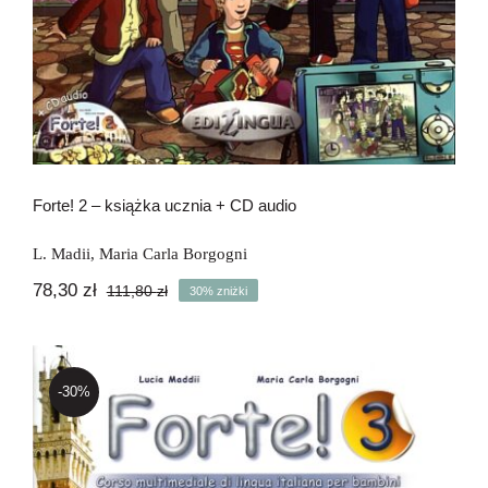
Forte! 2 – książka ucznia + CD audio
L. Madii
,
Maria Carla Borgogni
78,30
zł
111,80
zł
30% zniżki
Pierwotna
Aktualna
cena
cena
wynosiła:
wynosi:
111,80 zł.
78,30 zł.
-30%