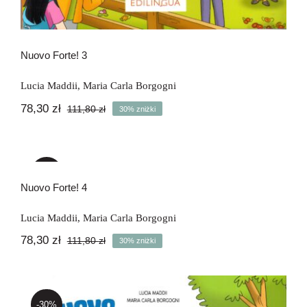
Nuovo Forte! 3
Lucia Maddii
,
Maria Carla Borgogni
78,30
zł
111,80
zł
30% zniżki
Pierwotna
Aktualna
cena
cena
wynosiła:
wynosi:
Nuovo Forte! 4
111,80 zł.
78,30 zł.
-30%
Nuovo Forte! 4
Lucia Maddii
,
Maria Carla Borgogni
78,30
zł
111,80
zł
30% zniżki
Pierwotna
Aktualna
cena
cena
wynosiła:
wynosi:
111,80 zł.
78,30 zł.
-30%