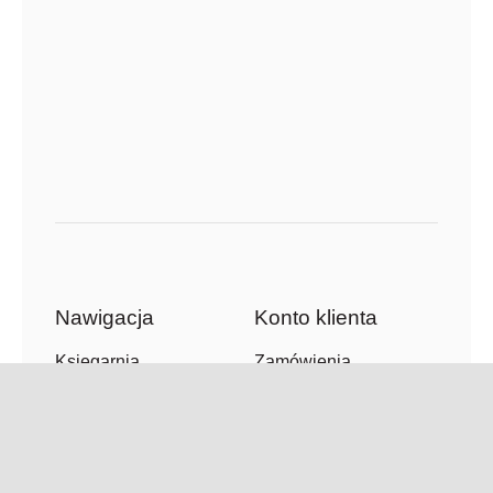
Nawigacja
Konto klienta
Zamówienia
Księgarnia
Adresy
Kawiarnia
Szczegóły konta
Tłumaczenia
O Firmie