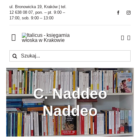
Przejdź
ul. Bronowicka 19, Kraków | tel.
do
12 638 08 07, pon. – pt. 9:00 –
17:00, sob. 9:00 – 13:00
zawartości
Toggle
Navigation
Szukaj
Księgarnia
Kawiarnia
C. Naddeo
Tłumaczenia
Naddeo
O Firmie
Aktualności