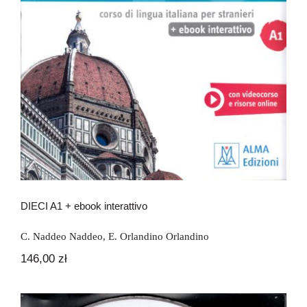
DIECI A1 + ebook interattivo
DIECI A1 + ebook interattivo
C. Naddeo Naddeo
,
E. Orlandino Orlandino
146,00
zł