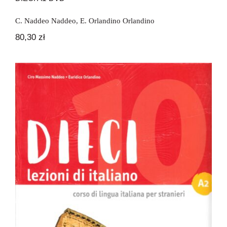
C. Naddeo Naddeo
,
E. Orlandino Orlandino
80,30
zł
DIECI A2