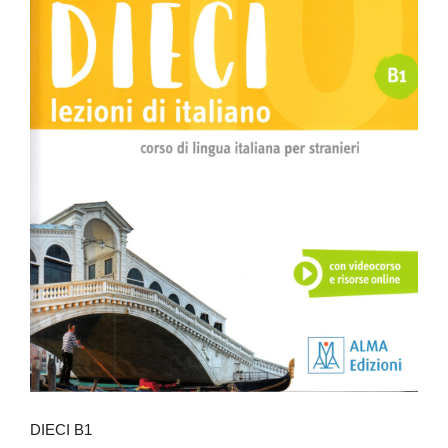
DIECI B1
DIECI B1