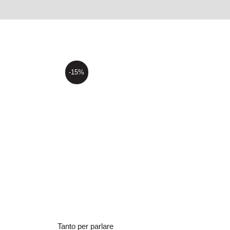
-15%
imo e
Tanto per parlare
o
Tanto per parlare