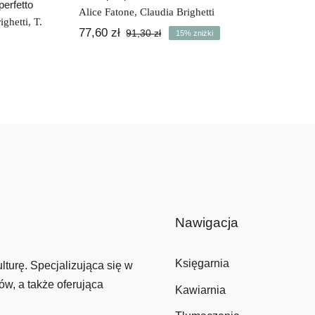
erfetto
Alice Fatone
,
Claudia Brighetti
ighetti
,
T.
77,60
zł
91,30
zł
15% zniżki
Pierwotna
Aktualna
cena
cena
wynosiła:
wynosi:
91,30 zł.
77,60 zł.
Nawigacja
Księgarnia
lturę. Specjalizująca się w
ów, a także oferująca
Kawiarnia