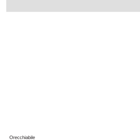
Passato pross
Orecchiabile
imperfett
Orecchiabile