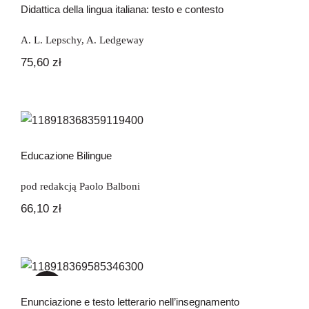
Didattica della lingua italiana: testo e contesto
A. L. Lepschy
,
A. Ledgeway
75,60
zł
Educazione Bilingue
Educazione Bilingue
pod redakcją Paolo Balboni
66,10
zł
Enunciazione e testo letterario
nell’insegnamento dell’italiano come
LS
-47%
Enunciazione e testo letterario nell’insegnamento