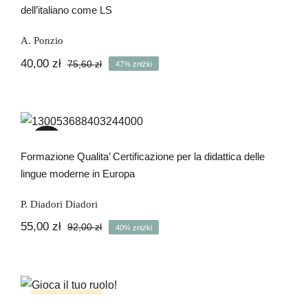
dell’italiano come LS
A. Ponzio
40,00
zł
75,60
zł
47% zniżki
Pierwotna
Aktualna
cena
cena
wynosiła:
wynosi:
Formazione Qualita’ Certificazione per
75,60 zł.
40,00 zł.
la didattica delle lingue moderne in
Europa
-40%
Formazione Qualita’ Certificazione per la didattica delle
lingue moderne in Europa
P. Diadori Diadori
55,00
zł
92,00
zł
40% zniżki
Pierwotna
Aktualna
cena
cena
wynosiła:
wynosi:
92,00 zł.
55,00 zł.
Gioca il tuo ruolo!- gra
Brak na stanie