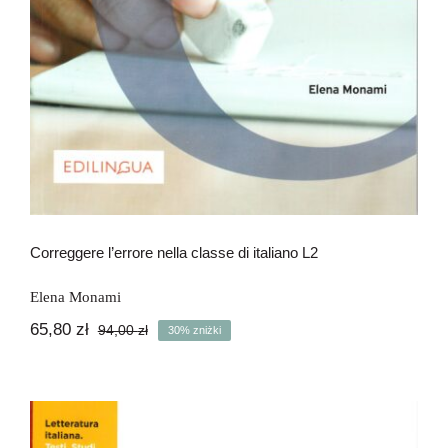
Correggere l’errore nella classe di italiano L2
Elena Monami
65,80
zł
94,00
zł
30% zniżki
Pierwotna
Aktualna
cena
cena
wynosiła:
wynosi:
94,00 zł.
65,80 zł.