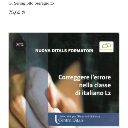
G. Serragiotto Serragiotto
75,60
zł
-30%
Correggere l’errore nella classe di
italiano L2