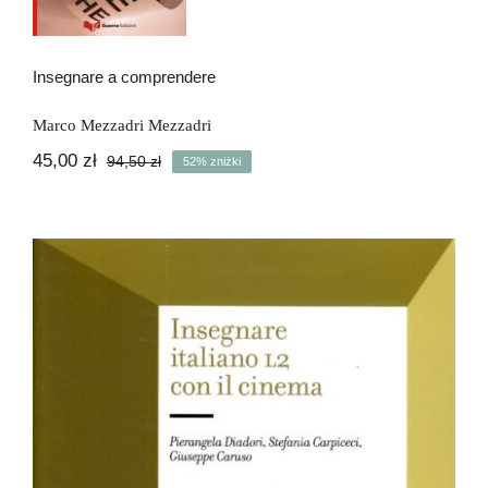
Insegnare a comprendere
Marco Mezzadri Mezzadri
45,00
zł
94,50
zł
52% zniżki
Pierwotna
Aktualna
cena
cena
wynosiła:
wynosi:
94,50 zł.
45,00 zł.