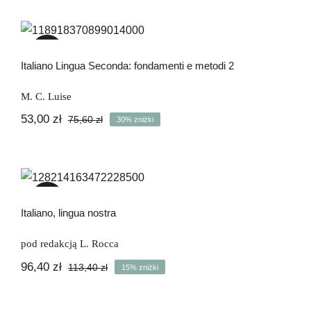
wynosiła:
wynosi:
66,10 zł.
59,50 zł.
Italiano Lingua Seconda: fondamenti
e metodi 2
-30%
Italiano Lingua Seconda: fondamenti e metodi 2
M. C. Luise
53,00
zł
75,60
zł
30% zniżki
Pierwotna
Aktualna
cena
cena
wynosiła:
wynosi:
75,60 zł.
53,00 zł.
Italiano, lingua nostra
-15%
Italiano, lingua nostra
pod redakcją L. Rocca
96,40
zł
113,40
zł
15% zniżki
Pierwotna
Aktualna
cena
cena
wynosiła:
wynosi: