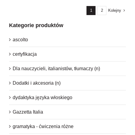
79,00 zł.
49,00 zł.
Kolejny
1
2
Kategorie produktów
ascolto
certyfikacja
Dla nauczycieli, italianistów, tłumaczy (n)
Dodatki i akcesoria (n)
dydaktyka języka włoskiego
Gazzetta Italia
gramatyka - ćwiczenia różne