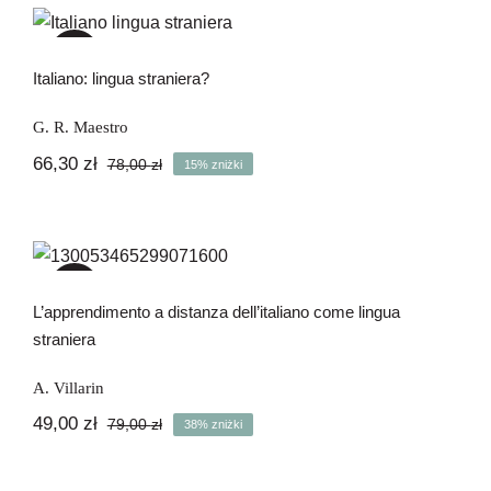
113,40 zł.
96,40 zł.
Italiano: lingua straniera?
-15%
Italiano: lingua straniera?
G. R. Maestro
66,30
zł
78,00
zł
15% zniżki
Pierwotna
Aktualna
cena
cena
wynosiła:
wynosi:
78,00 zł.
66,30 zł.
L’apprendimento a distanza
dell’italiano come lingua straniera
-38%
L’apprendimento a distanza dell’italiano come lingua
straniera
A. Villarin
49,00
zł
79,00
zł
38% zniżki
Pierwotna
Aktualna
cena
cena
wynosiła:
wynosi: