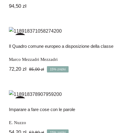
94,50
zł
Il Quadro comune europeo a
disposizione della classe
-15%
Il Quadro comune europeo a disposizione della classe
Marco Mezzadri Mezzadri
72,20
zł
85,00
zł
15% zniżki
Pierwotna
Aktualna
cena
cena
wynosiła:
wynosi:
85,00 zł.
72,20 zł.
Imparare a fare cose con le parole
-15%
Imparare a fare cose con le parole
E. Nuzzo
54,20
zł
63,80
zł
15% zniżki