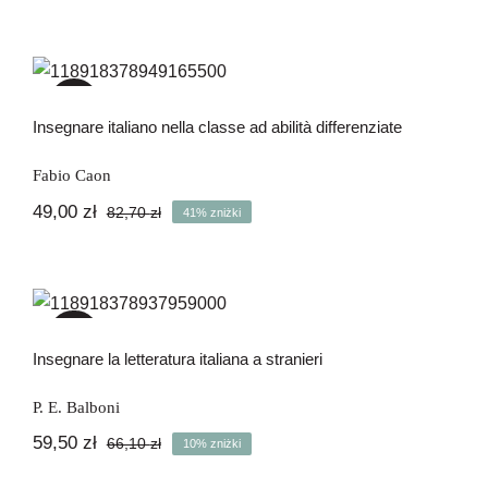
Insegnare italiano nella classe ad
abilità differenziate
-41%
Insegnare italiano nella classe ad abilità differenziate
Fabio Caon
49,00
zł
82,70
zł
41% zniżki
Pierwotna
Aktualna
cena
cena
wynosiła:
wynosi:
82,70 zł.
49,00 zł.
Insegnare la letteratura italiana a
stranieri
-10%
Insegnare la letteratura italiana a stranieri
P. E. Balboni
59,50
zł
66,10
zł
10% zniżki
Pierwotna
Aktualna
cena
cena