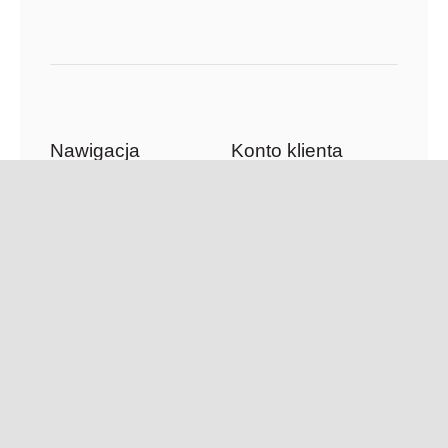
Nawigacja
Konto klienta
Zamówienia
Księgarnia
Adresy
Kawiarnia
Szczegóły konta
Tłumaczenia
O Firmie
Aktualności
Newsletter
Kontakt