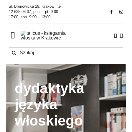
Przejdź
ul. Bronowicka 19, Kraków | tel.
do
12 638 08 07, pon. – pt. 9:00 –
17:00, sob. 9:00 – 13:00
zawartości
Toggle
Navigation
Szukaj
Księgarnia
Kawiarnia
dydaktyka
Tłumaczenia
języka
O Firmie
włoskiego
Aktualności