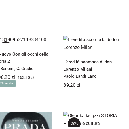
Il Nuovo Con gli
L’eredità
occhi della storia
scomoda di don
2
-35%
Lorenzo Milani
 Nuovo Con gli occhi della
oria 2
L’eredità scomoda di don
 Bencini
,
O. Giudici
Lorenzo Milani
Paolo Landi Landi
06,20
zł
163,30
zł
Pierwotna
Aktualna
5% zniżki
89,20
zł
cena
cena
wynosiła:
wynosi:
106,20 zł.
163,30 zł.
STORIA – L’Italia
è cultura
-30%