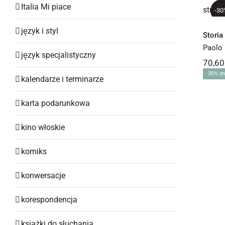
Italia Mi piace
-30
język i styl
Storia 
Paolo 
język specjalistyczny
70,6
30% zn
kalendarze i terminarze
karta podarunkowa
kino włoskie
komiks
konwersacje
korespondencja
książki do słuchania