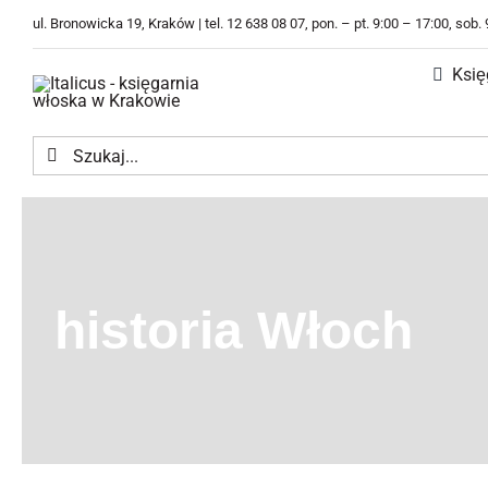
Przejdź
ul. Bronowicka 19, Kraków | tel. 12 638 08 07, pon. – pt. 9:00 – 17:00, sob.
do
zawartości
Księ
Szukaj
historia Włoch