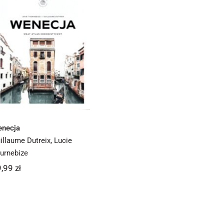
Wenecja
necja
illaume Dutreix
,
Lucie
urnebize
9,99
zł