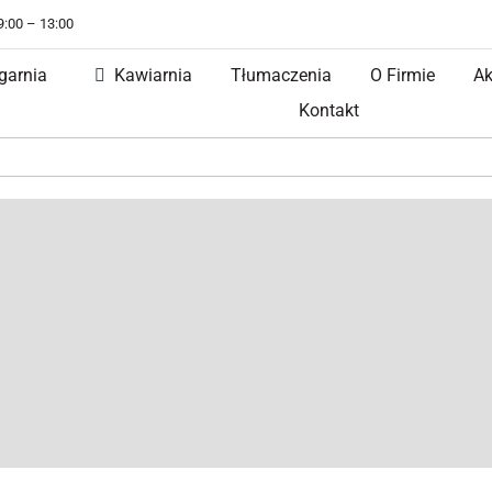
 9:00 – 13:00
garnia
Kawiarnia
Tłumaczenia
O Firmie
Ak
Kontakt