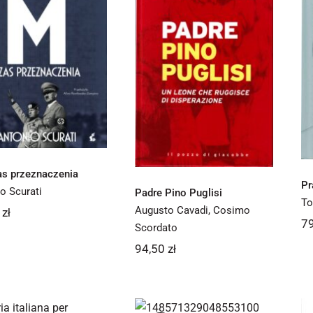
M. Czas
Padre Pino
przeznaczenia
Puglisi
as przeznaczenia
Pr
o Scurati
Padre Pino Puglisi
To
Augusto Cavadi
,
Cosimo
0
zł
7
Scordato
94,50
zł
Sulle tracce della
oria italiana per