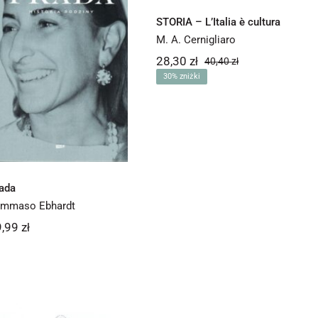
STORIA – L’Italia è cultura
M. A. Cernigliaro
Prada
28,30
zł
40,40
zł
Pierwotna
Aktualna
30% zniżki
cena
cena
wynosiła:
wynosi:
28,30 zł.
40,40 zł.
ada
mmaso Ebhardt
9,99
zł