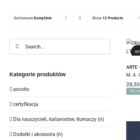
Sortowanie
Domyślnie
Show
12 Products
Szukaj
A
-30
ARTE –
Kategorie produktów
M. A. 
28,3
ascolto
30% zn
certyfikacja
Dla nauczycieli, italianistów, tłumaczy (n)
Dodatki i akcesoria (n)