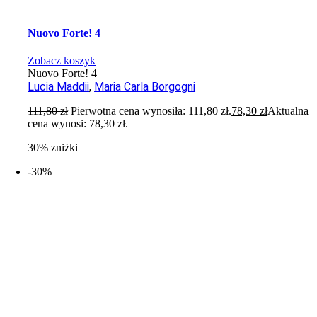
Nuovo Forte! 4
Zobacz koszyk
Nuovo Forte! 4
Lucia Maddii
,
Maria Carla Borgogni
111,80
zł
Pierwotna cena wynosiła: 111,80 zł.
78,30
zł
Aktualna
cena wynosi: 78,30 zł.
30% zniżki
-30%