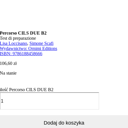
Percorso CILS DUE B2
Test di preparazione
Lisa Loccisano
,
Simone Scafi
Wydawnictwo:
Ornimi Editions
ISBN:
9786188458666
106,60
zł
Na stanie
ilość Percorso CILS DUE B2
Dodaj do koszyka