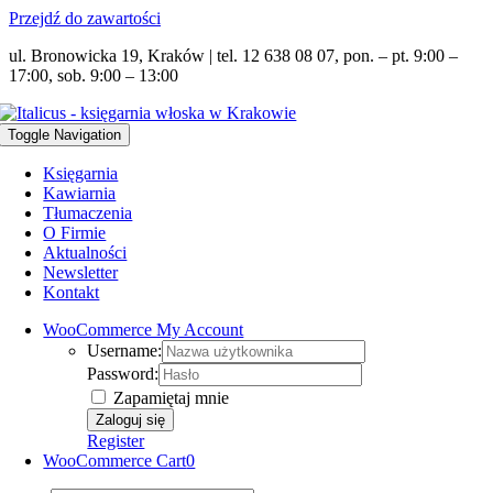
Przejdź do zawartości
ul. Bronowicka 19, Kraków | tel. 12 638 08 07, pon. – pt. 9:00 –
17:00, sob. 9:00 – 13:00
Toggle Navigation
Księgarnia
Kawiarnia
Tłumaczenia
O Firmie
Aktualności
Newsletter
Kontakt
WooCommerce My Account
Username:
Password:
Zapamiętaj mnie
Register
WooCommerce Cart
0