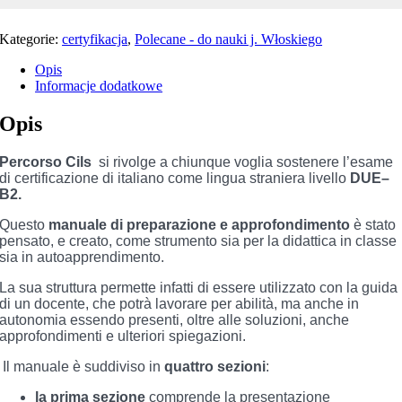
Kategorie:
certyfikacja
,
Polecane - do nauki j. Włoskiego
Opis
Informacje dodatkowe
Opis
Percorso Cils
si rivolge a chiunque voglia sostenere l’esame
di certificazione di italiano come lingua straniera livello
DUE–
B2.
Questo
manuale di preparazione e approfondimento
è stato
pensato, e creato, come strumento sia per la didattica in classe
sia in autoapprendimento.
La sua struttura permette infatti di essere utilizzato con la guida
di un docente, che potrà lavorare per abilità, ma anche in
autonomia essendo presenti, oltre alle soluzioni, anche
approfondimenti e ulteriori spiegazioni.
Il manuale è suddiviso in
quattro sezioni
:
la prima sezione
comprende la presentazione