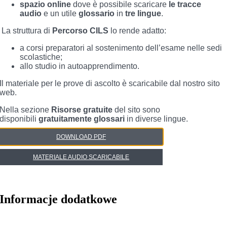
spazio online
dove è possibile scaricare
le tracce
audio
e un utile
glossario
in
tre lingue
.
La struttura di
Percorso CILS
lo rende adatto:
a corsi preparatori al sostenimento dell’esame nelle sedi
scolastiche;
allo studio in autoapprendimento.
Il materiale per le prove di ascolto è scaricabile dal nostro sito
web.
Nella sezione
Risorse gratuite
del sito
sono
disponibili
gratuitamente
glossari
in diverse lingue.
DOWNLOAD PDF
MATERIALE AUDIO SCARICABILE
Informacje dodatkowe