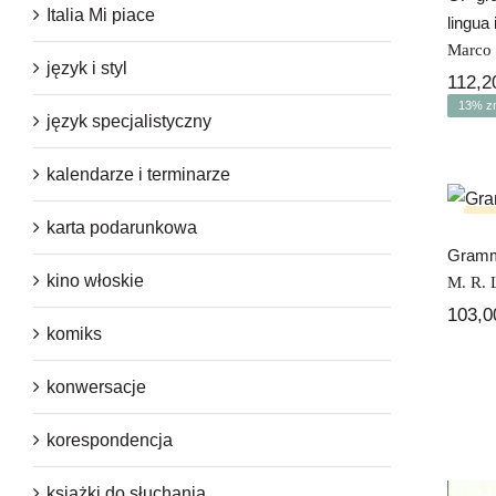
Italia Mi piace
lingua 
Marco 
język i styl
112,
13% zn
język specjalistyczny
kalendarze i terminarze
Gr
Bra
karta podarunkowa
Gramma
kino włoskie
M. R. 
103,
komiks
konwersacje
korespondencja
książki do słuchania