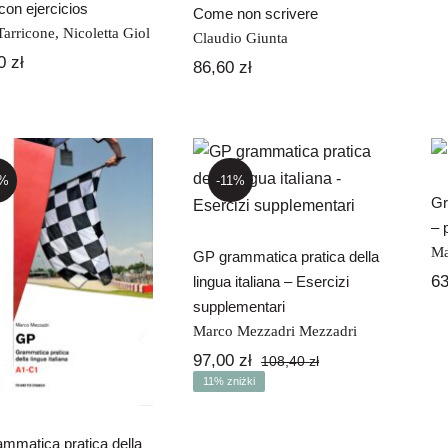
con ejercicios
Come non scrivere
Tarricone
,
Nicoletta Giol
Claudio Giunta
00
zł
86,60
zł
GP grammatica
pratica della
lingua italiana –
-11%
3%
Esercizi
Gr
supplementari
– 
P grammatica
Ma
GP grammatica pratica della
pratica della
6
lingua italiana – Esercizi
lingua italiana
supplementari
Marco Mezzadri Mezzadri
97,00
zł
108,40
zł
Pierwotna
Aktualna
11% zniżki
cena
cena
wynosiła:
wynosi:
108,40 zł.
97,00 zł.
mmatica pratica della