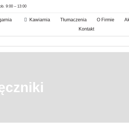
sob. 9:00 – 13:00
garnia
Kawiarnia
Tłumaczenia
O Firmie
Ak
Kontakt
ęczniki