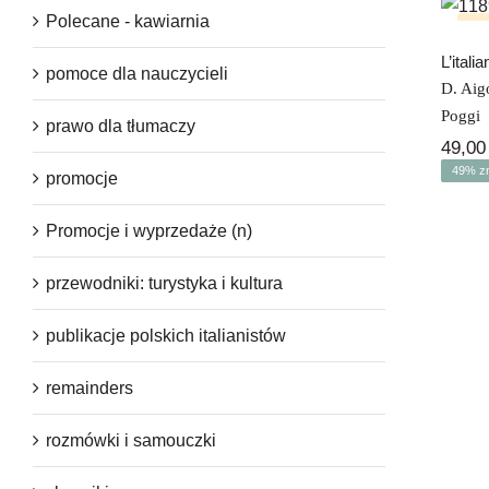
Polecane - kawiarnia
Bra
L’itali
pomoce dla nauczycieli
D. Aigo
-4
Poggi
prawo dla tłumaczy
49,0
49% zn
promocje
Promocje i wyprzedaże (n)
przewodniki: turystyka i kultura
publikacje polskich italianistów
remainders
rozmówki i samouczki