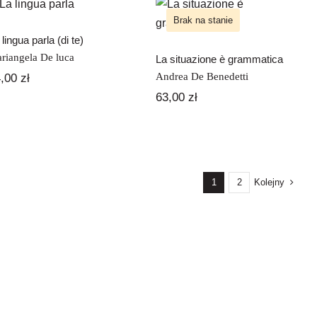
La situazione è
te)
grammatica
Brak na stanie
 lingua parla (di te)
riangela De luca
La situazione è grammatica
Andrea De Benedetti
4,00
zł
63,00
zł
Kolejny
1
2