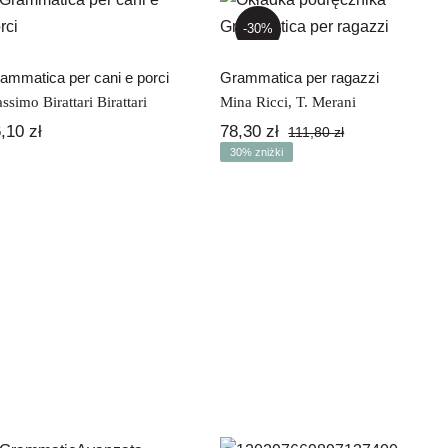
Grammatica per
Grammatica per
cani e porci
ragazzi
-30%
ammatica per cani e porci
Grammatica per ragazzi
ssimo Birattari Birattari
Mina Ricci
,
T. Merani
6,10
zł
78,30
zł
111,80
zł
Pierwotna
Aktualna
30% zniżki
cena
cena
wynosiła:
wynosi:
111,80 zł.
78,30 zł.
L’italiano