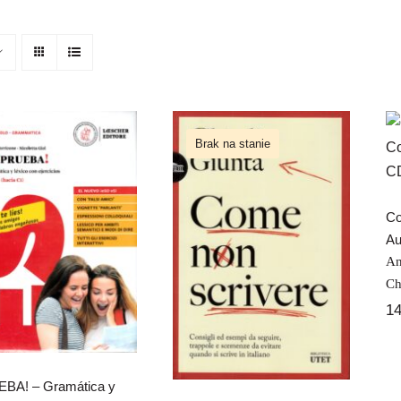
Brak na stanie
APRUEBA! –
Co
Gramática y
Come non
léxico con
Au
scrivere
ejercicios
An
Ch
1
BA! – Gramática y