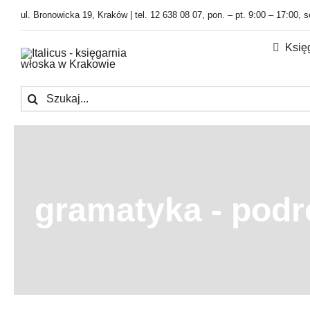
Przejdź
ul. Bronowicka 19, Kraków | tel. 12 638 08 07, pon. – pt. 9:00 – 17:00, 
do
zawartości
Księ
Szukaj
gramatyka - podr