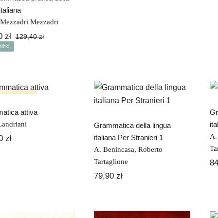
italiana
Mezzadri Mezzadri
20
zł
129,40
zł
Pierwotna
Aktualna
iżki
cena
cena
wynosiła:
wynosi:
129,40 zł.
112,20 zł.
Grammatica della
ammatica attiva
lingua italiana Per
k na stanie
Stranieri 1
tica attiva
Gr
Landriani
it
Grammatica della lingua
A.
italiana Per Stranieri 1
00
zł
Ta
A. Benincasa
,
Roberto
Tartaglione
8
79,90
zł