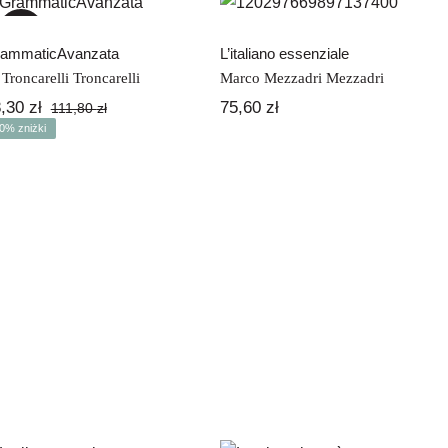
GrammaticAvanzata
essenziale
-30%
ammaticAvanzata
L’italiano essenziale
 Troncarelli Troncarelli
Marco Mezzadri Mezzadri
8,30
zł
75,60
zł
111,80
zł
Pierwotna
Aktualna
0% zniżki
cena
cena
wynosiła:
wynosi:
111,80 zł.
78,30 zł.
La lingua parla (di