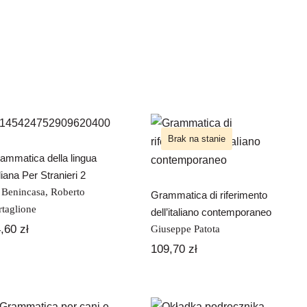
Grammatica della
Grammatica di
lingua italiana Per
riferimento
Stranieri 2
Brak na stanie
dell’italiano
ammatica della lingua
contemporaneo
aliana Per Stranieri 2
 Benincasa
,
Roberto
Grammatica di riferimento
rtaglione
dell’italiano contemporaneo
4,60
zł
Giuseppe Patota
109,70
zł