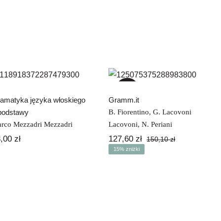
Gramatyka języka
włoskiego –
Gramm.it
podstawy
-15%
amatyka języka włoskiego
Gramm.it
podstawy
B. Fiorentino
,
G. Lacovoni
rco Mezzadri Mezzadri
Lacovoni
,
N. Periani
3,00
zł
127,60
zł
150,10
zł
Pierwotna
Aktualna
15% zniżki
cena
cena
wynosiła:
wynosi:
150,10 zł.
127,60 zł.