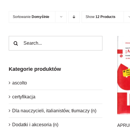
Sortowanie
Domyślnie
Show
12 Products
Szukaj
Kategorie produktów
ascolto
certyfikacja
Dla nauczycieli, italianistów, tłumaczy (n)
Dodatki i akcesoria (n)
APRUE