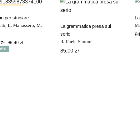
La grammatica
studiare
presa sul serio
k na stanie
ano per studiare
La
tti
,
L. Manassero
,
M.
Ma
La grammatica presa sul
9%
serio
9
Raffaele Simone
0
zł
96,40
zł
Pierwotna
Aktualna
iżki
85,00
zł
cena
cena
wynosiła:
wynosi:
96,40 zł.
49,00 zł.