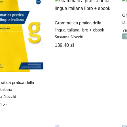
pratica della
lingua italiana
libro + ebook
Gr
D.
Grammatica pratica della
Grammatica
lingua italiana libro + ebook
7
pratica della
Susanna Nocchi
3
lingua italiana
139,40
zł
tica pratica della
italiana
a Nocchi
80
zł
L’italiano per