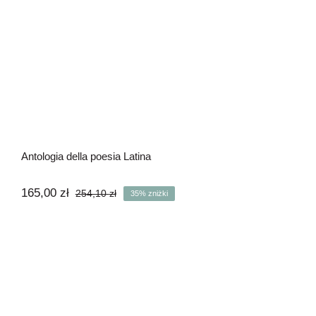
Antologia della poesia Latina
165,00
zł
254,10
zł
35% zniżki
Pierwotna
Aktualna
cena
cena
wynosiła:
wynosi:
254,10 zł.
165,00 zł.