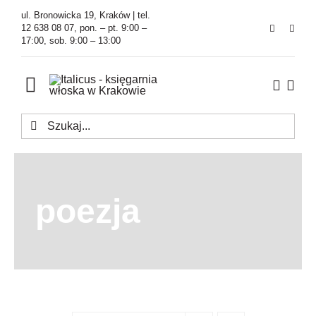
Przejdź
ul. Bronowicka 19, Kraków | tel.
do
12 638 08 07, pon. – pt. 9:00 –
17:00, sob. 9:00 – 13:00
zawartości
Toggle
Navigation
Szukaj
Księgarnia
Kawiarnia
poezja
Tłumaczenia
O Firmie
Aktualności