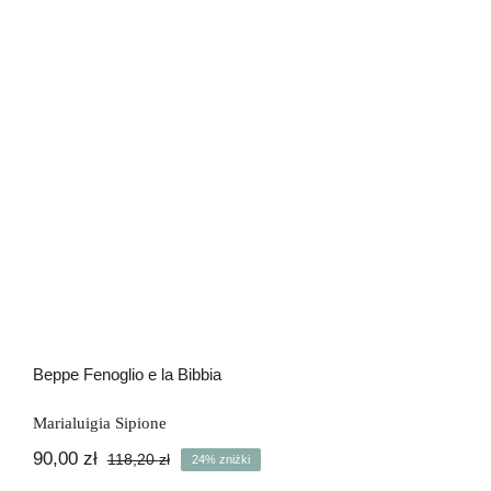
Beppe Fenoglio e la Bibbia
Beppe Fenoglio e la Bibbia
Marialuigia Sipione
90,00
zł
118,20
zł
24% zniżki
Pierwotna
Aktualna
cena
cena