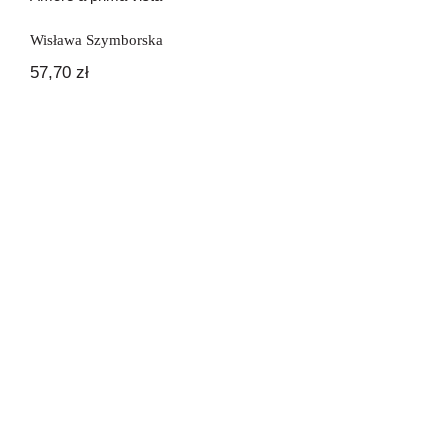
Wisława Szymborska
57,70
zł
Anche i cani a volte volano