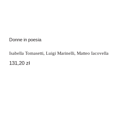
Donne in poesia
Isabella Tomasetti
,
Luigi Marinelli
,
Matteo Iacovella
131,20
zł
Due punti