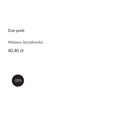
Due punti
Wisława Szymborska
40,40
zł
-15%
Dzień po dniu – Giorno per giorno