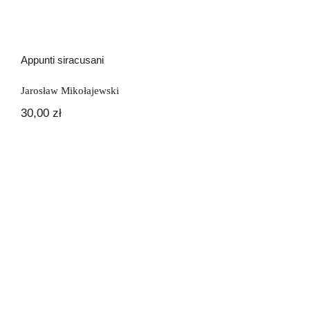
Appunti siracusani
Jarosław Mikołajewski
30,00
zł
Attraverso la poesia italiana