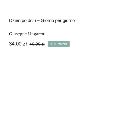
Dzień po dniu – Giorno per giorno
Giuseppe Ungaretti
34,00
zł
40,00
zł
15% zniżki
Pierwotna
Aktualna
cena
cena
wynosiła:
wynosi:
40,00 zł.
34,00 zł.