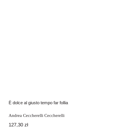
È dolce al giusto tempo far follia
È dolce al giusto tempo far follia
Andrea Ceccherelli Ceccherelli
127,30
zł