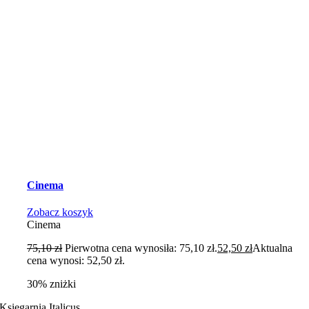
Cinema
Zobacz koszyk
Cinema
75,10
zł
Pierwotna cena wynosiła: 75,10 zł.
52,50
zł
Aktualna
cena wynosi: 52,50 zł.
30% zniżki
Księgarnia Italicus