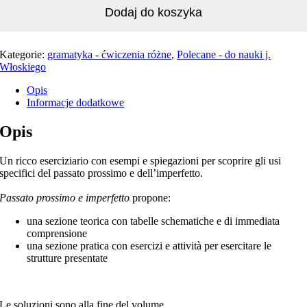
Dodaj do koszyka
Kategorie:
gramatyka - ćwiczenia różne
,
Polecane - do nauki j.
Włoskiego
Opis
Informacje dodatkowe
Opis
Un ricco eserciziario con esempi e spiegazioni per scoprire gli usi
specifici del passato prossimo e dell’imperfetto.
Passato prossimo e imperfetto
propone:
una sezione teorica con tabelle schematiche e di immediata
comprensione
una sezione pratica con esercizi e attività per esercitare le
strutture presentate
Le soluzioni sono alla fine del volume.