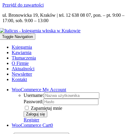
Przejdź do zawartości
ul. Bronowicka 19, Kraków | tel. 12 638 08 07, pon. – pt. 9:00 –
17:00, sob. 9:00 – 13:00
Toggle Navigation
Księgarnia
Kawiarnia
Tłumaczenia
O Firmie
Aktualności
Newsletter
Kontakt
WooCommerce My Account
Username:
Password:
Zapamiętaj mnie
Register
WooCommerce Cart
0