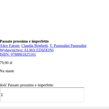
Passato prossimo e imperfetto
Alice Fatone
,
Claudia Brighetti
,
T. Pasqualini Pasqualini
Wydawnictwo:
ALMA EDIZIONI
ISBN:
9788861825161
79,90
zł
Na stanie
ilość Passato prossimo e imperfetto