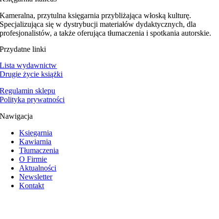
Kameralna, przytulna księgarnia przybliżająca włoską kulturę.
Specjalizująca się w dystrybucji materiałów dydaktycznych, dla
profesjonalistów, a także oferująca tłumaczenia i spotkania autorskie.
Przydatne linki
Lista wydawnictw
Drugie życie książki
Regulamin sklepu
Polityka prywatności
Nawigacja
Księgarnia
Kawiarnia
Tłumaczenia
O Firmie
Aktualności
Newsletter
Kontakt