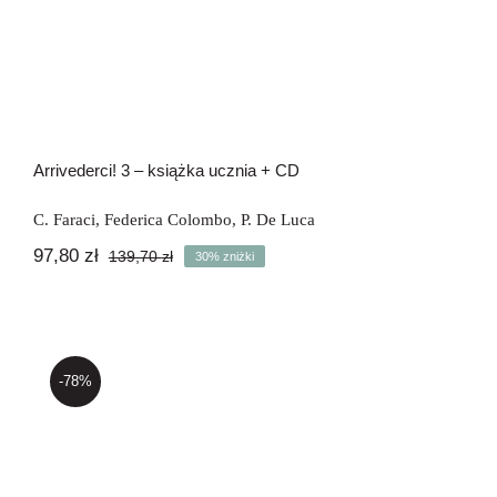
Arrivederci! 3 – książka ucznia + CD
C. Faraci
,
Federica Colombo
,
P. De Luca
97,80
zł
139,70
zł
30% zniżki
Pierwotna
Aktualna
cena
cena
wynosiła:
wynosi:
139,70 zł.
97,80 zł.
-78%