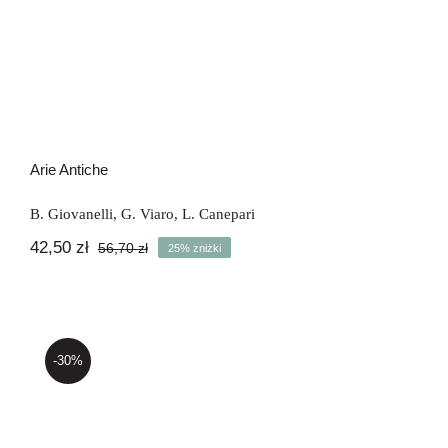
Arie Antiche
Arie Antiche
B. Giovanelli
,
G. Viaro
,
L. Canepari
42,50
zł
56,70
zł
25% zniżki
Pierwotna
Aktualna
cena
cena
wynosiła:
wynosi:
56,70 zł.
42,50 zł.
-30%