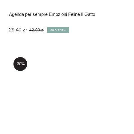
Agenda per sempre Emozioni Feline Il Gatto
29,40
zł
42,00
zł
30% zniżki
Pierwotna
Aktualna
cena
cena
wynosiła:
wynosi:
42,00 zł.
29,40 zł.
-30%