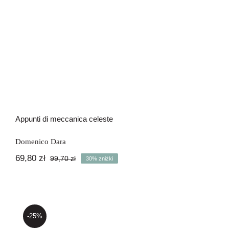
Appunti di meccanica celeste
Domenico Dara
69,80
zł
99,70
zł
30% zniżki
Pierwotna
Aktualna
cena
cena
wynosiła:
wynosi:
99,70 zł.
69,80 zł.
-25%