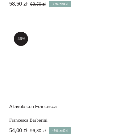
58,50
zł
83,50
zł
30% zniżki
Pierwotna
Aktualna
cena
cena
wynosiła:
wynosi:
83,50 zł.
58,50 zł.
-46%
A tavola con Francesca
A tavola con Francesca
Francesca Barberini
54,00
zł
99,80
zł
46% zniżki
Pierwotna
Aktualna