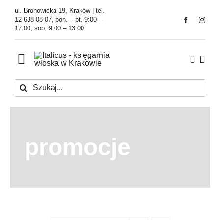
Przejdź
ul. Bronowicka 19, Kraków | tel.
do
12 638 08 07, pon. – pt. 9:00 –
17:00, sob. 9:00 – 13:00
zawartości
Toggle
Navigation
Szukaj
Księgarnia
Kawiarnia
promocje
Tłumaczenia
O Firmie
Aktualności