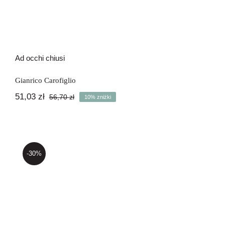
Ad occhi chiusi
Gianrico Carofiglio
51,03
zł
56,70
zł
10% zniżki
Pierwotna
Aktualna
cena
cena
wynosiła:
wynosi:
56,70 zł.
51,03 zł.
-30%