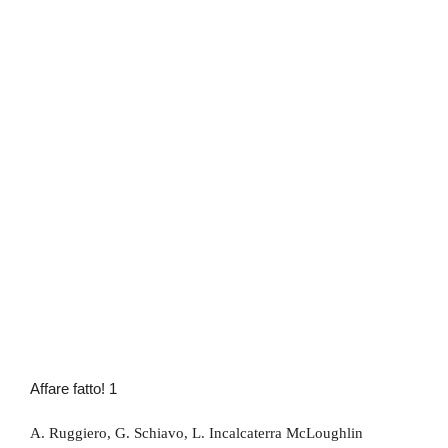
Affare fatto! 1
Affare fatto! 1
A. Ruggiero
,
G. Schiavo
,
L. Incalcaterra McLoughlin