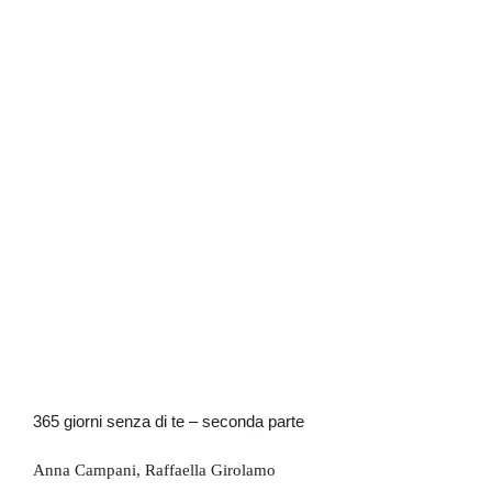
365 giorni senza di te – seconda parte
365 giorni senza di te – seconda parte
Anna Campani
,
Raffaella Girolamo