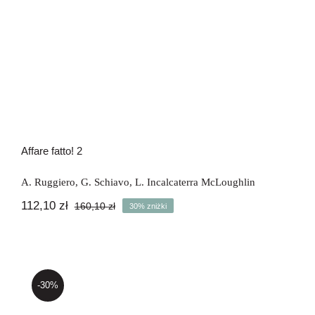
Affare fatto! 2
A. Ruggiero
,
G. Schiavo
,
L. Incalcaterra McLoughlin
112,10
zł
160,10
zł
30% zniżki
Pierwotna
Aktualna
cena
cena
wynosiła:
wynosi:
160,10 zł.
112,10 zł.
-30%