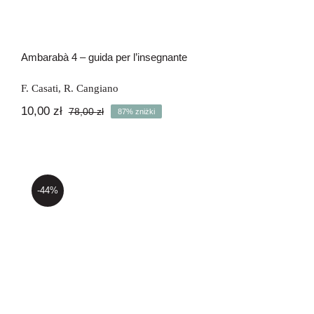
Ambarabà 4 – guida per l’insegnante
F. Casati
,
R. Cangiano
10,00
zł
78,00
zł
87% zniżki
Pierwotna
Aktualna
cena
cena
wynosiła:
wynosi:
78,00 zł.
10,00 zł.
-44%
Ambarabà 4 – quaderno di lavoro m1
e2