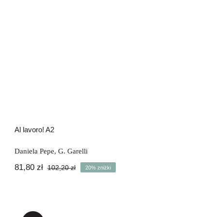
Al lavoro! A2
Daniela Pepe
,
G. Garelli
81,80
zł
102,20
zł
20% zniżki
Pierwotna
Aktualna
cena
cena
wynosiła:
wynosi:
102,20 zł.
81,80 zł.