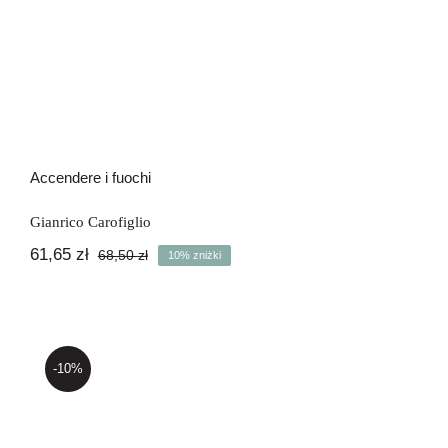
Accendere i fuochi
Gianrico Carofiglio
61,65
zł
68,50
zł
10% zniżki
Pierwotna
Aktualna
cena
cena
wynosiła:
wynosi:
68,50 zł.
61,65 zł.
-10%
Ad occhi chiusi