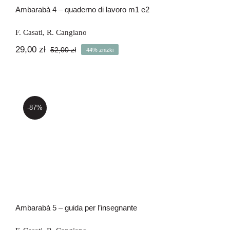
Ambarabà 4 – quaderno di lavoro m1 e2
F. Casati
,
R. Cangiano
29,00
zł
52,00
zł
44% zniżki
Pierwotna
Aktualna
cena
cena
wynosiła:
wynosi:
52,00 zł.
29,00 zł.
-87%
Ambarabà 5 – guida per l’insegnante
Ambarabà 5 – guida per l’insegnante