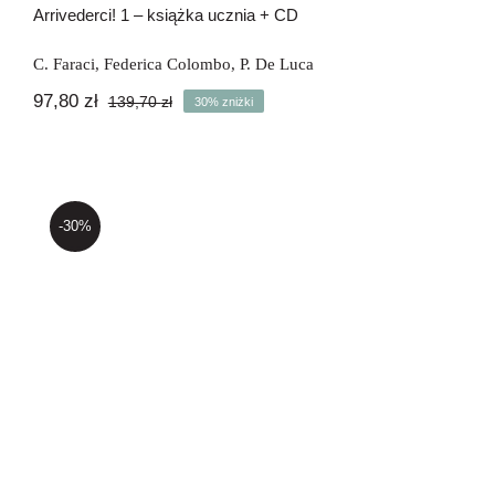
Arrivederci! 1 – książka ucznia + CD
C. Faraci
,
Federica Colombo
,
P. De Luca
97,80
zł
139,70
zł
30% zniżki
Pierwotna
Aktualna
cena
cena
wynosiła:
wynosi:
139,70 zł.
97,80 zł.
-30%
Arrivederci! 2 – książka ucznia + CD