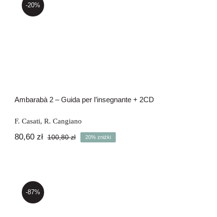
-20%
Ambarabà 2 – Guida per l’insegnante
+ 2CD
Ambarabà 2 – Guida per l’insegnante + 2CD
F. Casati
,
R. Cangiano
80,60
zł
100,80
zł
20% zniżki
Pierwotna
Aktualna
cena
cena
wynosiła:
wynosi:
100,80 zł.
80,60 zł.
-87%