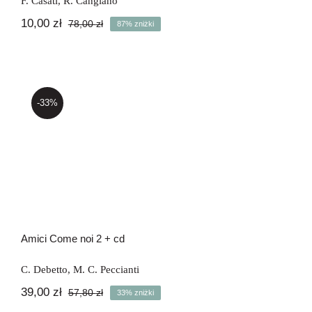
F. Casati
,
R. Cangiano
10,00
zł
78,00
zł
87% zniżki
Pierwotna
Aktualna
cena
cena
wynosiła:
wynosi:
78,00 zł.
10,00 zł.
-33%
Amici Come noi 2 + cd
Amici Come noi 2 + cd
C. Debetto
,
M. C. Peccianti
39,00
zł
57,80
zł
33% zniżki
Pierwotna
Aktualna