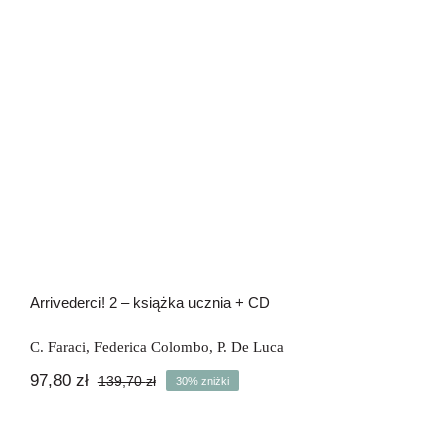
Arrivederci! 2 – książka ucznia + CD
C. Faraci
,
Federica Colombo
,
P. De Luca
97,80
zł
139,70
zł
30% zniżki
Pierwotna
Aktualna
cena
cena
wynosiła:
wynosi: