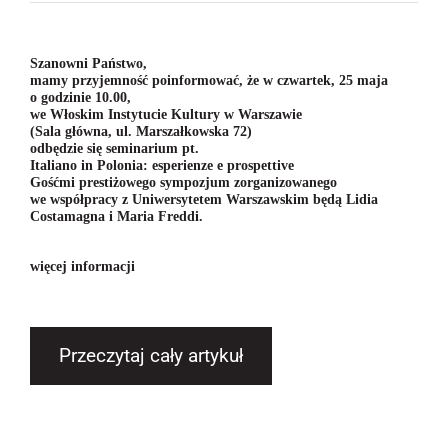
Szanowni Państwo,
mamy przyjemność poinformować, że w czwartek, 25 maja
o godzinie 10.00,
we Włoskim Instytucie Kultury w Warszawie
(Sala główna, ul. Marszałkowska 72)
odbędzie się seminarium pt.
Italiano in Polonia: esperienze e prospettive
Gośćmi prestiżowego sympozjum zorganizowanego
we współpracy z Uniwersytetem Warszawskim będą
Lidia
Costamagna
i
Maria Freddi
.
więcej informacji
Przeczytaj cały artykuł