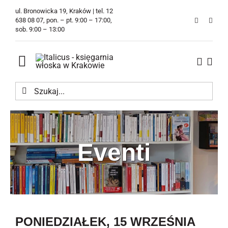
Przejdź
ul. Bronowicka 19, Kraków | tel. 12
do
638 08 07, pon. – pt. 9:00 – 17:00,
sob. 9:00 – 13:00
zawartości
Toggle
Navigation
Szukaj
Księgarnia
Kawiarnia
Eventi
Tłumaczenia
O Firmie
Aktualności
PONIEDZIAŁEK, 15 WRZEŚNIA