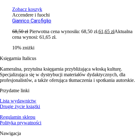
Zobacz koszyk
Accendere i fuochi
Gianrico Carofiglio
68,50
zł
Pierwotna cena wynosiła: 68,50 zł.
61,65
zł
Aktualna
cena wynosi: 61,65 zł.
10% zniżki
Księgarnia Italicus
Kameralna, przytulna księgarnia przybliżająca włoską kulturę.
Specjalizująca się w dystrybucji materiałów dydaktycznych, dla
profesjonalistów, a także oferująca tłumaczenia i spotkania autorskie.
Przydatne linki
Lista wydawnictw
Drugie życie książki
Regulamin sklepu
Polityka prywatności
Nawigacja