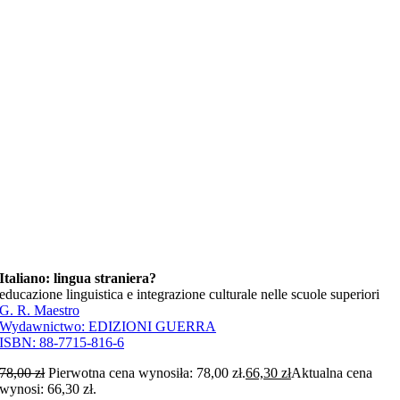
Italiano: lingua straniera?
educazione linguistica e integrazione culturale nelle scuole superiori
G. R. Maestro
Wydawnictwo:
EDIZIONI GUERRA
ISBN:
88-7715-816-6
78,00
zł
Pierwotna cena wynosiła: 78,00 zł.
66,30
zł
Aktualna cena
wynosi: 66,30 zł.