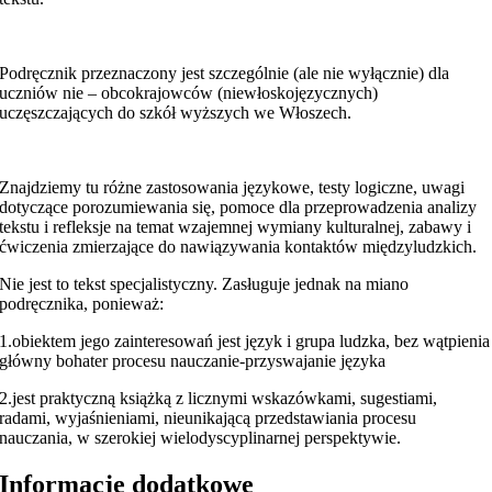
Podręcznik przeznaczony jest szczególnie (ale nie wyłącznie) dla
uczniów nie – obcokrajowców (niewłoskojęzycznych)
uczęszczających do szkół wyższych we Włoszech.
Znajdziemy tu różne zastosowania językowe, testy logiczne, uwagi
dotyczące porozumiewania się, pomoce dla przeprowadzenia analizy
tekstu i refleksje na temat wzajemnej wymiany kulturalnej, zabawy i
ćwiczenia zmierzające do nawiązywania kontaktów międzyludzkich.
Nie jest to tekst specjalistyczny. Zasługuje jednak na miano
podręcznika, ponieważ:
1.obiektem jego zainteresowań jest język i grupa ludzka, bez wątpienia
główny bohater procesu nauczanie-przyswajanie języka
2.jest praktyczną książką z licznymi wskazówkami, sugestiami,
radami, wyjaśnieniami, nieunikającą przedstawiania procesu
nauczania, w szerokiej wielodyscyplinarnej perspektywie.
Informacje dodatkowe