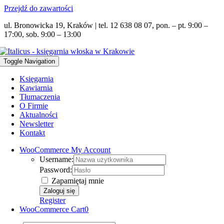
Przejdź do zawartości
ul. Bronowicka 19, Kraków | tel. 12 638 08 07, pon. – pt. 9:00 –
17:00, sob. 9:00 – 13:00
Toggle Navigation
Księgarnia
Kawiarnia
Tłumaczenia
O Firmie
Aktualności
Newsletter
Kontakt
WooCommerce My Account
Username:
Password:
Zapamiętaj mnie
Register
WooCommerce Cart
0