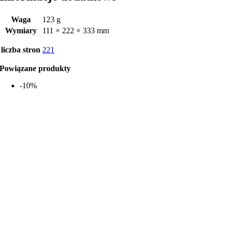
Waga
123 g
Wymiary
111 × 222 × 333 mm
liczba stron
221
Powiązane produkty
-10%