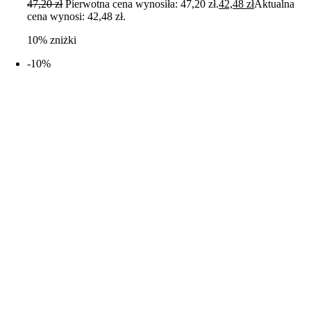
47,20
zł
Pierwotna cena wynosiła: 47,20 zł.
42,48
zł
Aktualna
cena wynosi: 42,48 zł.
10% zniżki
-10%