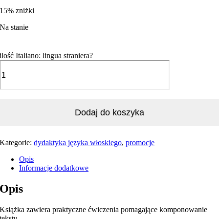
15% zniżki
Na stanie
ilość Italiano: lingua straniera?
Dodaj do koszyka
Kategorie:
dydaktyka języka włoskiego
,
promocje
Opis
Informacje dodatkowe
Opis
Książka zawiera praktyczne ćwiczenia pomagające komponowanie
tekstu.