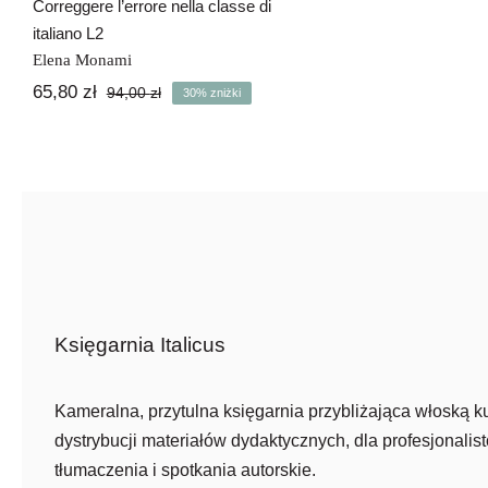
Correggere l’errore nella classe di
italiano L2
Elena Monami
65,80
zł
94,00
zł
30% zniżki
Pierwotna
Aktualna
cena
cena
wynosiła:
wynosi:
94,00 zł.
65,80 zł.
Księgarnia Italicus
Kameralna, przytulna księgarnia przybliżająca włoską ku
dystrybucji materiałów dydaktycznych, dla profesjonalist
tłumaczenia i spotkania autorskie.