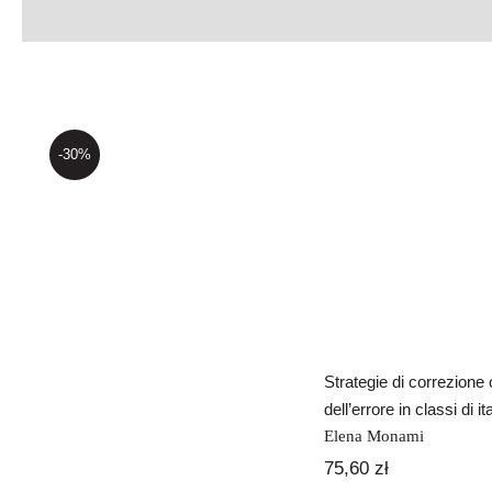
-30%
Strategie d
correzione o
dell’errore in 
di italiano 
Correggere l’errore
nella classe di
italiano L2
Strategie di correzione 
dell’errore in classi di i
Elena Monami
75,60
zł