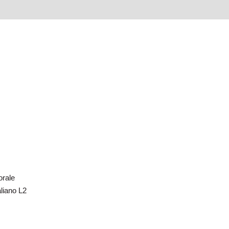
i
rale
classi
L2
orale
taliano L2