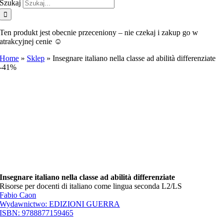
Szukaj
Ten produkt jest obecnie przeceniony – nie czekaj i zakup go w
atrakcyjnej cenie ☺️
Home
»
Sklep
»
Insegnare italiano nella classe ad abilità differenziate
-41%
Insegnare italiano nella classe ad abilità differenziate
Risorse per docenti di italiano come lingua seconda L2/LS
Fabio Caon
Wydawnictwo:
EDIZIONI GUERRA
ISBN:
9788877159465