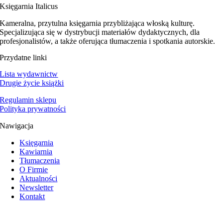
Księgarnia Italicus
Kameralna, przytulna księgarnia przybliżająca włoską kulturę.
Specjalizująca się w dystrybucji materiałów dydaktycznych, dla
profesjonalistów, a także oferująca tłumaczenia i spotkania autorskie.
Przydatne linki
Lista wydawnictw
Drugie życie książki
Regulamin sklepu
Polityka prywatności
Nawigacja
Księgarnia
Kawiarnia
Tłumaczenia
O Firmie
Aktualności
Newsletter
Kontakt