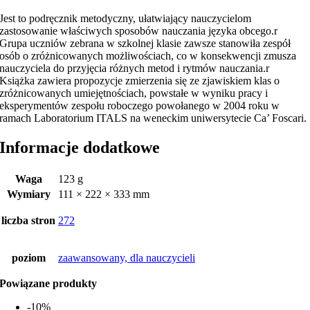
Jest to podręcznik metodyczny, ułatwiający nauczycielom
zastosowanie właściwych sposobów nauczania języka obcego.r
Grupa uczniów zebrana w szkolnej klasie zawsze stanowiła zespół
osób o zróżnicowanych możliwościach, co w konsekwencji zmusza
nauczyciela do przyjęcia różnych metod i rytmów nauczania.r
Książka zawiera propozycje zmierzenia się ze zjawiskiem klas o
zróżnicowanych umiejętnościach, powstałe w wyniku pracy i
eksperymentów zespołu roboczego powołanego w 2004 roku w
ramach Laboratorium ITALS na weneckim uniwersytecie Ca’ Foscari.
Informacje dodatkowe
Waga
123 g
Wymiary
111 × 222 × 333 mm
liczba stron
272
poziom
zaawansowany, dla nauczycieli
Powiązane produkty
-10%