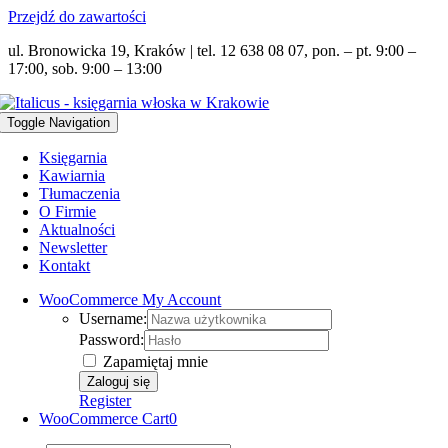
Przejdź do zawartości
ul. Bronowicka 19, Kraków | tel. 12 638 08 07, pon. – pt. 9:00 –
17:00, sob. 9:00 – 13:00
Toggle Navigation
Księgarnia
Kawiarnia
Tłumaczenia
O Firmie
Aktualności
Newsletter
Kontakt
WooCommerce My Account
Username:
Password:
Zapamiętaj mnie
Register
WooCommerce Cart
0