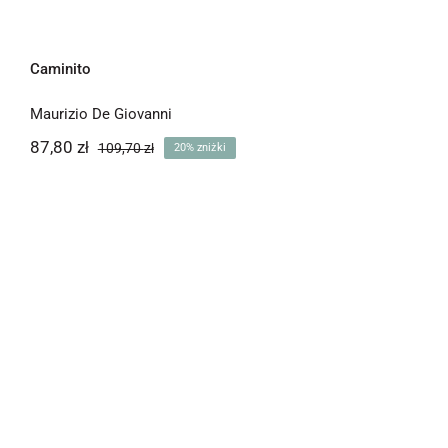
Caminito
Maurizio De Giovanni
87,80
zł
109,70
zł
20% zniżki
Pierwotna
Aktualna
cena
cena
wynosiła:
wynosi:
87,80 zł.
109,70 zł.