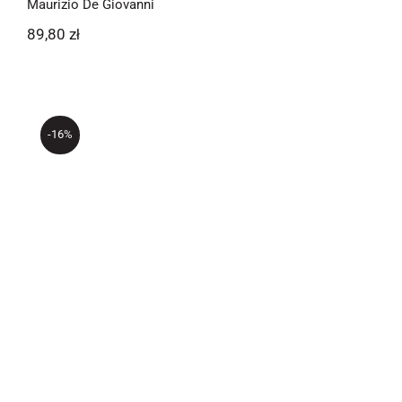
Maurizio De Giovanni
89,80
zł
-16%
Diabły z Bassa Modenese