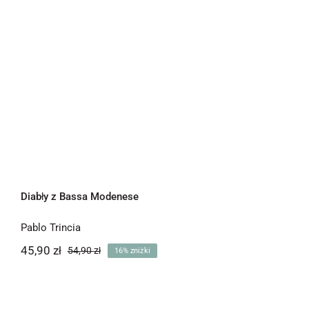
Diabły z Bassa Modenese
Pablo Trincia
45,90
zł
54,90
zł
16% zniżki
Pierwotna
Aktualna
cena
cena
wynosiła:
wynosi:
45,90 zł.
54,90 zł.