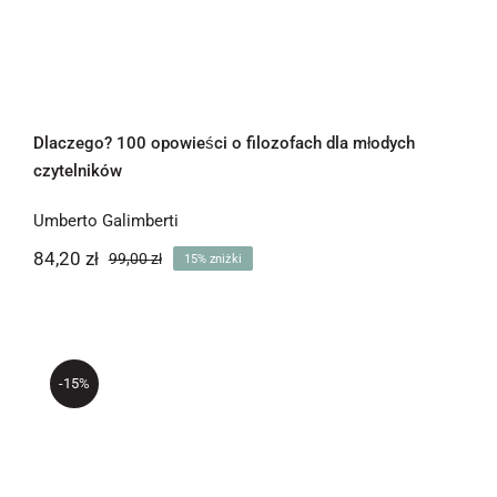
Dlaczego? 100 opowieści o filozofach dla młodych
czytelników
Umberto Galimberti
84,20
zł
99,00
zł
15% zniżki
Pierwotna
Aktualna
cena
cena
wynosiła:
wynosi:
84,20 zł.
99,00 zł.
-15%