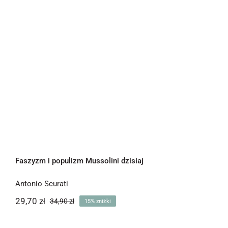
Faszyzm i populizm Mussolini dzisiaj
Antonio Scurati
29,70
zł
34,90
zł
15% zniżki
Pierwotna
Aktualna
cena
cena
wynosiła:
wynosi: