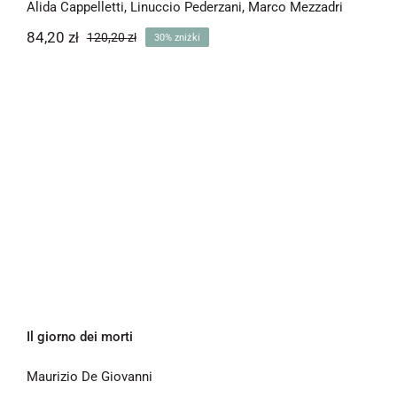
Alida Cappelletti
,
Linuccio Pederzani
,
Marco Mezzadri
84,20
zł
120,20
zł
30% zniżki
Pierwotna
Aktualna
cena
cena
wynosiła:
wynosi:
84,20 zł.
120,20 zł.
Il giorno dei morti
Il giorno dei morti
Maurizio De Giovanni