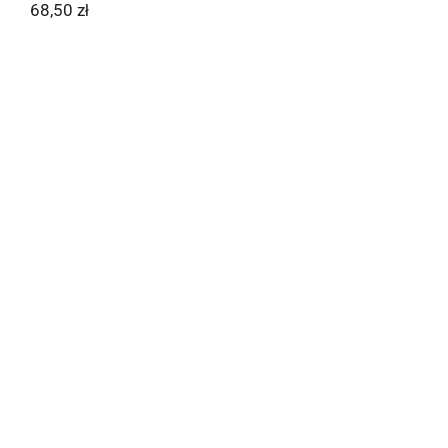
68,50
zł
Il metodo del coccodrillo