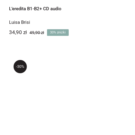
L’eredita B1-B2+ CD audio
Luisa Brisi
34,90
zł
49,90
zł
30% zniżki
Pierwotna
Aktualna
cena
cena
wynosiła:
wynosi:
34,90 zł.
49,90 zł.
-30%