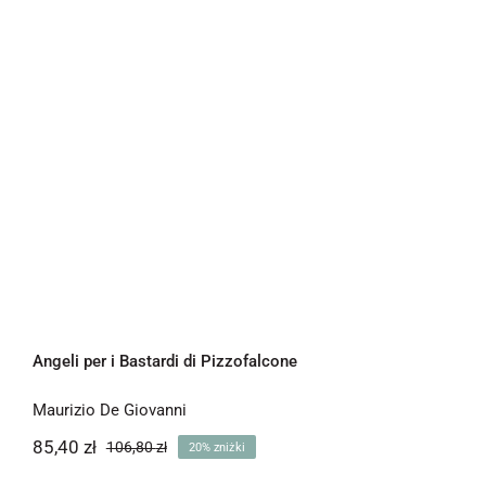
Angeli per i Bastardi di Pizzofalcone
Maurizio De Giovanni
85,40
zł
106,80
zł
20% zniżki
Pierwotna
Aktualna
cena
cena