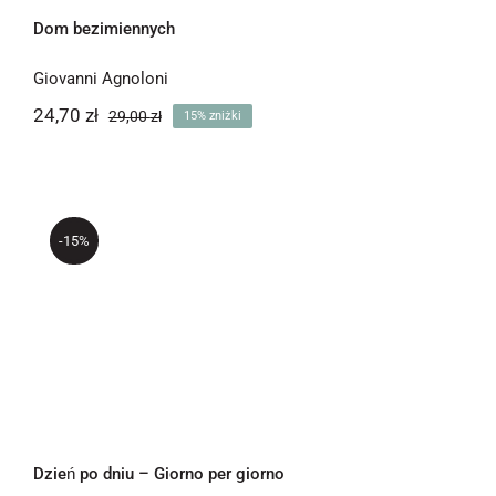
Dom bezimiennych
Giovanni Agnoloni
24,70
zł
29,00
zł
15% zniżki
Pierwotna
Aktualna
cena
cena
wynosiła:
wynosi:
24,70 zł.
29,00 zł.
-15%
Dzień po dniu – Giorno per giorno
Dzień po dniu – Giorno per giorno