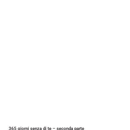
365 giorni senza di te – seconda parte
365 giorni senza di te – seconda parte