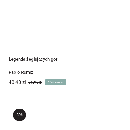
Legenda żeglujących gór
Paolo Rumiz
48,40
zł
56,90
zł
15% zniżki
Pierwotna
Aktualna
cena
cena
wynosiła:
wynosi:
48,40 zł.
56,90 zł.
-30%