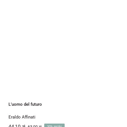
L’uomo del futuro
L’uomo del futuro
Eraldo Affinati
44,10
zł
63,00
zł
30% zniżki