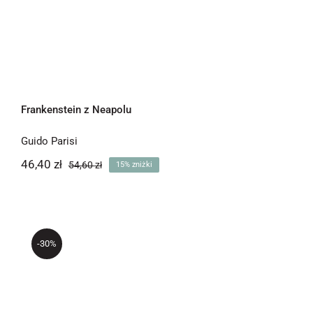
Frankenstein z Neapolu
Guido Parisi
46,40
zł
54,60
zł
15% zniżki
Pierwotna
Aktualna
cena
cena
wynosiła:
wynosi:
46,40 zł.
54,60 zł.
-30%