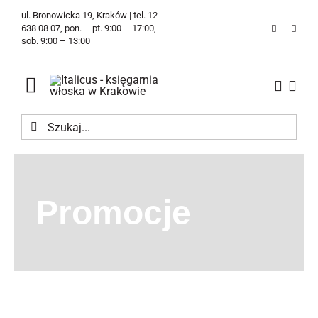
Przejdź
ul. Bronowicka 19, Kraków | tel. 12
do
638 08 07, pon. – pt. 9:00 – 17:00,
sob. 9:00 – 13:00
zawartości
Toggle
Navigation
Szukaj
Księgarnia
Kawiarnia
Promocje
Tłumaczenia
O Firmie
Aktualności