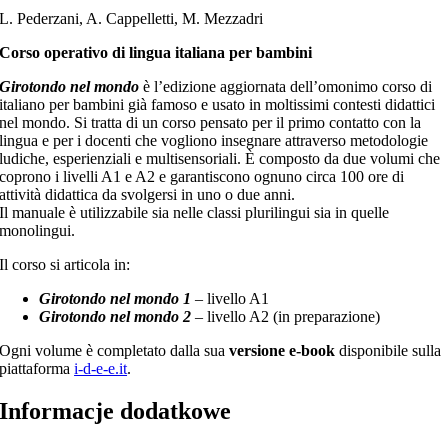
L. Pederzani, A. Cappelletti, M. Mezzadri
Corso operativo di lingua italiana per bambini
Girotondo nel mondo
è l’edizione aggiornata dell’omonimo corso di
italiano per bambini già famoso e usato in moltissimi contesti didattici
nel mondo. Si tratta di un corso pensato per il primo contatto con la
lingua e per i docenti che vogliono insegnare attraverso metodologie
ludiche, esperienziali e multisensoriali. È composto da due volumi che
coprono i livelli A1 e A2 e garantiscono ognuno circa 100 ore di
attività didattica da svolgersi in uno o due anni.
Il manuale è utilizzabile sia nelle classi plurilingui sia in quelle
monolingui.
Il corso si articola in:
Girotondo nel mondo 1
– livello A1
Girotondo nel mondo 2
– livello A2 (in preparazione)
Ogni volume è completato dalla sua
versione e-book
disponibile sulla
piattaforma
i-d-e-e.it
.
Informacje dodatkowe