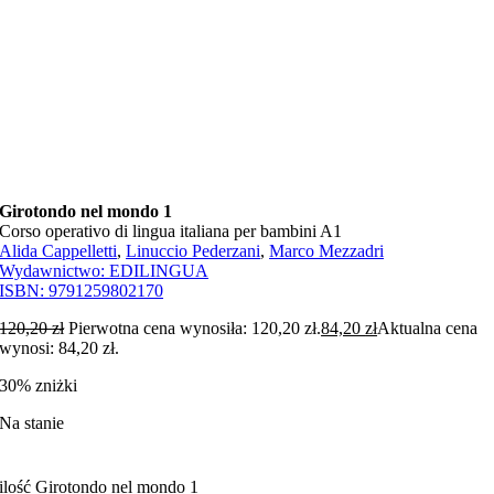
Girotondo nel mondo 1
Corso operativo di lingua italiana per bambini A1
Alida Cappelletti
,
Linuccio Pederzani
,
Marco Mezzadri
Wydawnictwo:
EDILINGUA
ISBN:
9791259802170
120,20
zł
Pierwotna cena wynosiła: 120,20 zł.
84,20
zł
Aktualna cena
wynosi: 84,20 zł.
30% zniżki
Na stanie
ilość Girotondo nel mondo 1