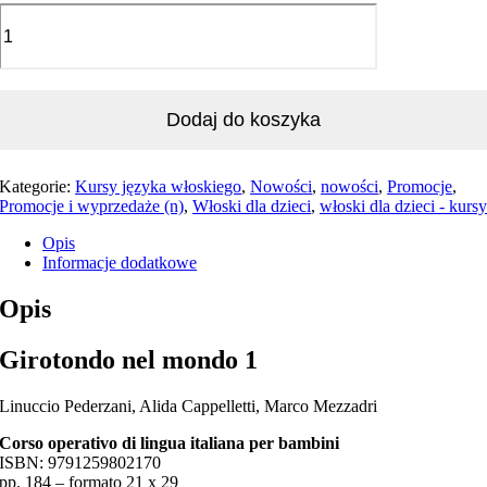
Dodaj do koszyka
Kategorie:
Kursy języka włoskiego
,
Nowości
,
nowości
,
Promocje
,
Promocje i wyprzedaże (n)
,
Włoski dla dzieci
,
włoski dla dzieci - kurs
Opis
Informacje dodatkowe
Opis
Girotondo nel mondo 1
Linuccio Pederzani, Alida Cappelletti, Marco Mezzadri
Corso operativo di lingua italiana per bambini
ISBN: 9791259802170
pp. 184 – formato 21 x 29