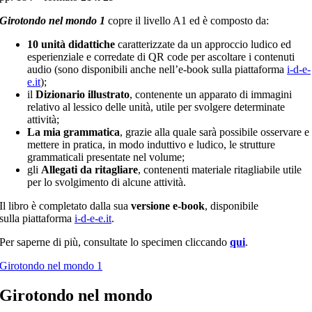
Girotondo nel mondo 1
copre il livello A1 ed è composto da:
10 unità didattiche
caratterizzate da un approccio ludico ed
esperienziale e corredate di QR code per ascoltare i contenuti
audio (sono disponibili anche nell’e-book sulla piattaforma
i-d-e-
e.it
);
il
Dizionario illustrato
, contenente un apparato di immagini
relativo al lessico delle unità, utile per svolgere determinate
attività;
La mia grammatica
, grazie alla quale sarà possibile osservare e
mettere in pratica, in modo induttivo e ludico, le strutture
grammaticali presentate nel volume;
gli
Allegati da ritagliare
, contenenti materiale ritagliabile utile
per lo svolgimento di alcune attività.
Il libro è completato dalla sua
versione e-book
, disponibile
sulla piattaforma
i-d-e-e.it
.
Per saperne di più, consultate lo specimen cliccando
qui
.
Girotondo nel mondo 1
Girotondo nel mondo