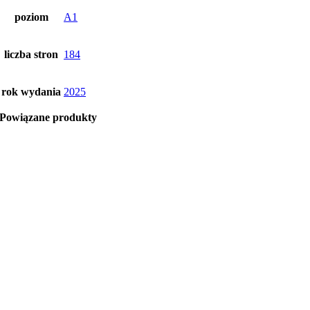
poziom
A1
liczba stron
184
rok wydania
2025
Powiązane produkty