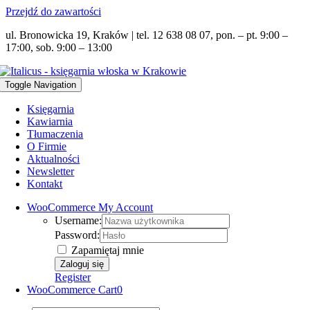
Przejdź do zawartości
ul. Bronowicka 19, Kraków | tel. 12 638 08 07, pon. – pt. 9:00 –
17:00, sob. 9:00 – 13:00
Toggle Navigation
Księgarnia
Kawiarnia
Tłumaczenia
O Firmie
Aktualności
Newsletter
Kontakt
WooCommerce My Account
Username:
Password:
Zapamiętaj mnie
Register
WooCommerce Cart
0