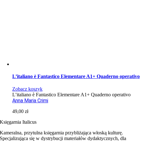
L’italiano è Fantastico Elementare A1+ Quaderno operativo
Zobacz koszyk
L’italiano è Fantastico Elementare A1+ Quaderno operativo
Anna Maria Crimi
49,00
zł
Księgarnia Italicus
Kameralna, przytulna księgarnia przybliżająca włoską kulturę.
Specjalizująca się w dystrybucji materiałów dydaktycznych, dla