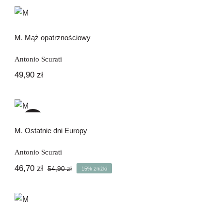
M. Mąż opatrznościowy
M. Mąż opatrznościowy
Antonio Scurati
49,90
zł
M. Ostatnie dni Europy
-15%
M. Ostatnie dni Europy
Antonio Scurati
46,70
zł
54,90
zł
15% zniżki
Pierwotna
Aktualna
cena
cena
wynosiła:
wynosi:
M. Syn stulecia
54,90 zł.
46,70 zł.