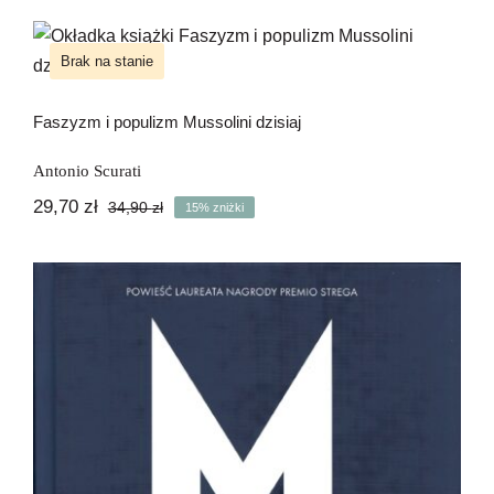
Newsletter
Faszyzm i populizm Mussolini dzisiaj
Brak na stanie
Kontakt
Faszyzm i populizm Mussolini dzisiaj
-15%
Antonio Scurati
29,70
zł
34,90
zł
15% zniżki
Pierwotna
Aktualna
cena
cena
wynosiła:
wynosi:
34,90 zł.
29,70 zł.