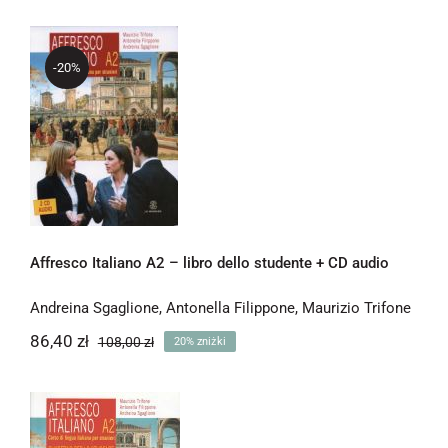
-20%
Affresco Italiano A2 – libro dello
studente + CD audio
Affresco Italiano A2 – libro dello studente + CD audio
Andreina Sgaglione
,
Antonella Filippone
,
Maurizio Trifone
86,40
zł
108,00
zł
20% zniżki
Pierwotna
Aktualna
cena
cena
wynosiła:
wynosi:
86,40 zł.
108,00 zł.