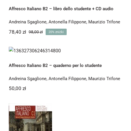
-20%
Affresco Italiano B2 – libro dello studente + CD audio
Andreina Sgaglione
,
Antonella Filippone
,
Maurizio Trifone
78,40
zł
98,00
zł
20% zniżki
Pierwotna
Aktualna
cena
cena
wynosiła:
wynosi:
Affresco Italiano B2 – quaderno per lo
78,40 zł.
98,00 zł.
studente
Affresco Italiano B2 – quaderno per lo studente
Andreina Sgaglione
,
Antonella Filippone
,
Maurizio Trifone
50,00
zł
Affresco Italiano C1 – libro dello