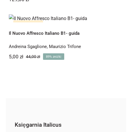
Il Nuovo Affresco Italiano B1- guida
Brak na stanie
Il Nuovo Affresco Italiano B1- guida
-89%
Andreina Sgaglione
,
Maurizio Trifone
5,00
zł
44,00
zł
89% zniżki
Pierwotna
Aktualna
cena
cena
wynosiła:
wynosi:
5,00 zł.
44,00 zł.
Księgarnia Italicus