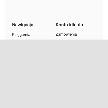
Nawigacja
Konto klienta
Zamówienia
Księgarnia
Adresy
Kawiarnia
Szczegóły konta
Tłumaczenia
O Firmie
Aktualności
Newsletter
Kontakt