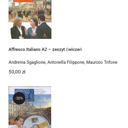
Affresco Italiano A2 – zeszyt ćwiczeń
Affresco Italiano A2 – zeszyt ćwiczeń
Andreina Sgaglione
,
Antonella Filippone
,
Maurizio Trifone
50,00
zł
-20%
Affresco Italiano B1 – libro dello
studente + CD audio