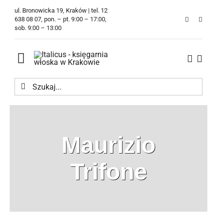
Przejdź
ul. Bronowicka 19, Kraków | tel. 12
do
638 08 07, pon. – pt. 9:00 – 17:00,
sob. 9:00 – 13:00
zawartości
Toggle
Navigation
Szukaj
Księgarnia
Kawiarnia
Maurizio
Tłumaczenia
Trifone
O Firmie
Aktualności