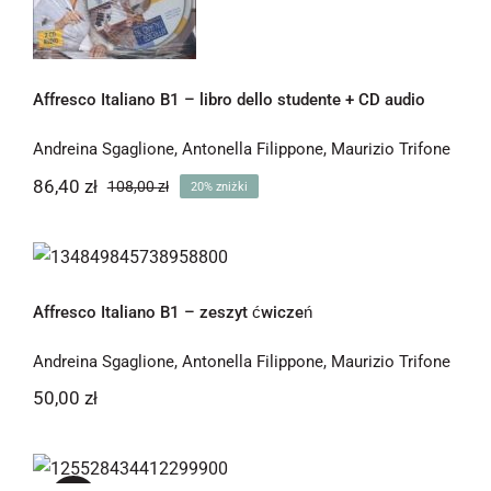
Affresco Italiano B1 – libro dello studente + CD audio
Andreina Sgaglione
,
Antonella Filippone
,
Maurizio Trifone
86,40
zł
108,00
zł
20% zniżki
Pierwotna
Aktualna
cena
cena
wynosiła:
wynosi:
Affresco Italiano B1 – zeszyt ćwiczeń
86,40 zł.
108,00 zł.
Affresco Italiano B1 – zeszyt ćwiczeń
Andreina Sgaglione
,
Antonella Filippone
,
Maurizio Trifone
50,00
zł
Affresco Italiano B2 – libro dello
studente + CD audio