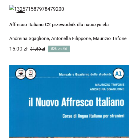
Affresco Italiano C2 przewodnik dla
nauczyciela
-52%
Affresco Italiano C2 przewodnik dla nauczyciela
Andreina Sgaglione
,
Antonella Filippone
,
Maurizio Trifone
15,00
zł
31,50
zł
52% zniżki
Pierwotna
Aktualna
cena
cena
wynosiła:
wynosi:
15,00 zł.
31,50 zł.