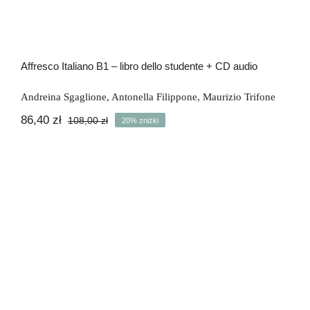
Affresco Italiano B1 – libro dello studente + CD audio
Andreina Sgaglione
,
Antonella Filippone
,
Maurizio Trifone
86,40
zł
108,00
zł
20% zniżki
Pierwotna
Aktualna
cena
cena
wynosiła:
wynosi:
108,00 zł.
86,40 zł.
Affresco Italiano B1 – zeszyt ćwiczeń