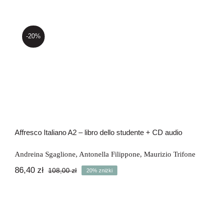
-20%
Affresco Italiano A2 – libro dello
studente + CD audio
Affresco Italiano A2 – libro dello studente + CD audio
Andreina Sgaglione
,
Antonella Filippone
,
Maurizio Trifone
86,40
zł
108,00
zł
20% zniżki
Pierwotna
Aktualna
cena
cena
wynosiła:
wynosi:
108,00 zł.
86,40 zł.