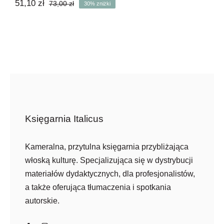
51,10
zł
73,00
zł
30% zniżki
Pierwotna
Aktualna
cena
cena
wynosiła:
wynosi:
73,00 zł.
51,10 zł.
Księgarnia Italicus
Kameralna, przytulna księgarnia przybliżająca
włoską kulturę. Specjalizująca się w dystrybucji
materiałów dydaktycznych, dla profesjonalistów,
a także oferująca tłumaczenia i spotkania
autorskie.