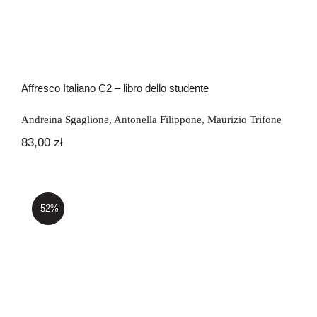
Affresco Italiano C2 – libro dello studente
Andreina Sgaglione
,
Antonella Filippone
,
Maurizio Trifone
83,00
zł
-52%
Affresco Italiano C2 przewodnik dla
nauczyciela