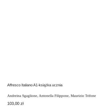
Affresco Italiano A1-książka ucznia
Affresco Italiano A1-książka ucznia
Andreina Sgaglione
,
Antonella Filippone
,
Maurizio Trifone
103,00
zł