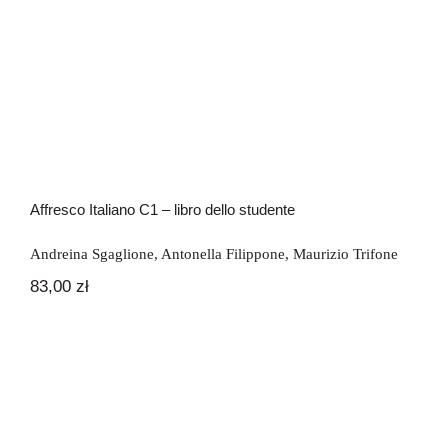
Affresco Italiano C1 – libro dello
studente
Affresco Italiano C1 – libro dello studente
Andreina Sgaglione
,
Antonella Filippone
,
Maurizio Trifone
83,00
zł
Affresco Italiano C2 – libro dello
studente