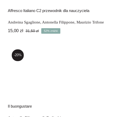
Affresco Italiano C2 przewodnik dla nauczyciela
Andreina Sgaglione
,
Antonella Filippone
,
Maurizio Trifone
15,00
zł
31,50
zł
52% zniżki
Pierwotna
Aktualna
cena
cena
wynosiła:
wynosi:
31,50 zł.
15,00 zł.
-20%
Il buongustare
Il buongustare