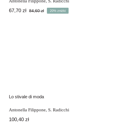
Antonella Filippone
,
S. Radicchi
67,70
zł
84,60
zł
20% zniżki
Pierwotna
Aktualna
cena
cena
wynosiła:
wynosi:
84,60 zł.
67,70 zł.
Lo stivale di moda
Lo stivale di moda
Antonella Filippone
,
S. Radicchi
100,40
zł