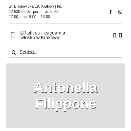
Przejdź
ul. Bronowicka 19, Kraków | tel.
do
12 638 08 07, pon. – pt. 9:00 –
17:00, sob. 9:00 – 13:00
zawartości
Toggle
Navigation
Szukaj
Księgarnia
Kawiarnia
Antonella
Tłumaczenia
Filippone
O Firmie
Aktualności