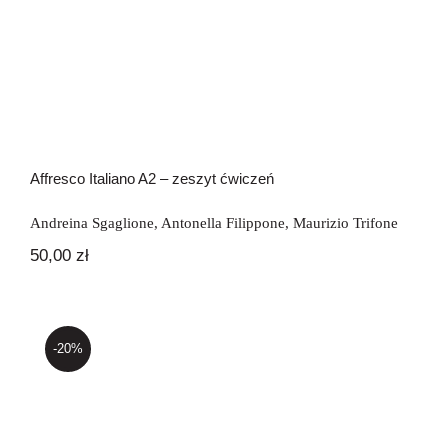
Affresco Italiano A2 – zeszyt ćwiczeń
Affresco Italiano A2 – zeszyt ćwiczeń
Andreina Sgaglione
,
Antonella Filippone
,
Maurizio Trifone
50,00
zł
-20%
Affresco Italiano B1 – libro dello
studente + CD audio