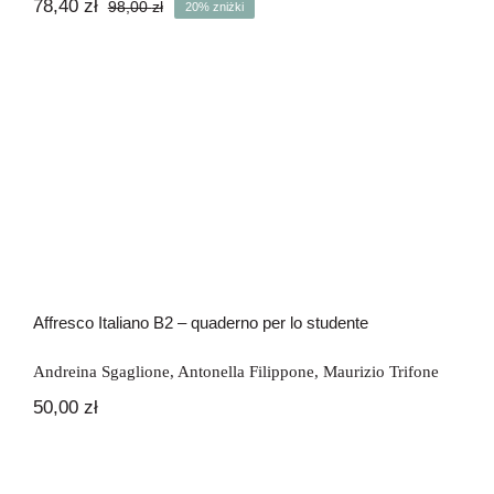
78,40
zł
98,00
zł
20% zniżki
Pierwotna
Aktualna
cena
cena
wynosiła:
wynosi:
98,00 zł.
78,40 zł.
Affresco Italiano B2 – quaderno per lo
studente
Affresco Italiano B2 – quaderno per lo studente
Andreina Sgaglione
,
Antonella Filippone
,
Maurizio Trifone
50,00
zł