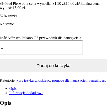
31,50
zł
Pierwotna cena wynosiła: 31,50 zł.
15,00
zł
Aktualna cena
wynosi: 15,00 zł.
52% zniżki
Na stanie
ilość Affresco Italiano C2 przewodnik dla nauczyciela
Dodaj do koszyka
Kategorie:
kurs języka włoskiego
,
pomoce dla nauczycieli
,
remainders
Opis
Informacje dodatkowe
Opis