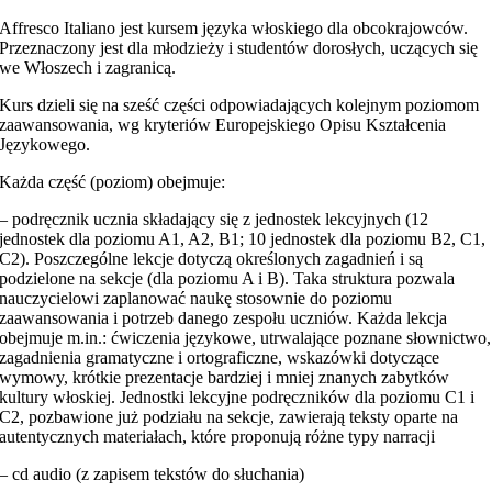
Affresco Italiano jest kursem języka włoskiego dla obcokrajowców.
Przeznaczony jest dla młodzieży i studentów dorosłych, uczących się
we Włoszech i zagranicą.
Kurs dzieli się na sześć części odpowiadających kolejnym poziomom
zaawansowania, wg kryteriów Europejskiego Opisu Kształcenia
Językowego.
Każda część (poziom) obejmuje:
– podręcznik ucznia składający się z jednostek lekcyjnych (12
jednostek dla poziomu A1, A2, B1; 10 jednostek dla poziomu B2, C1,
C2). Poszczególne lekcje dotyczą określonych zagadnień i są
podzielone na sekcje (dla poziomu A i B). Taka struktura pozwala
nauczycielowi zaplanować naukę stosownie do poziomu
zaawansowania i potrzeb danego zespołu uczniów. Każda lekcja
obejmuje m.in.: ćwiczenia językowe, utrwalające poznane słownictwo,
zagadnienia gramatyczne i ortograficzne, wskazówki dotyczące
wymowy, krótkie prezentacje bardziej i mniej znanych zabytków
kultury włoskiej. Jednostki lekcyjne podręczników dla poziomu C1 i
C2, pozbawione już podziału na sekcje, zawierają teksty oparte na
autentycznych materiałach, które proponują różne typy narracji
– cd audio (z zapisem tekstów do słuchania)