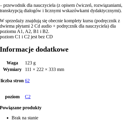
– przewodnik dla nauczyciela (z opisem ćwiczeń, rozwiązaniami,
transkrypcją dialogów i licznymi wskazówkami dydaktycznymi).
W sprzedaży znajdują się obecnie komplety kursu (podręcznik z
dwiema płytami 2 Cd audio + podręcznik dla nauczyciela) dla
poziomu A1, A2, B1 i B2.
poziom C1 i C2 jest bez CD
Informacje dodatkowe
Waga
123 g
Wymiary
111 × 222 × 333 mm
liczba stron
62
poziom
C2
Powiązane produkty
Brak na stanie