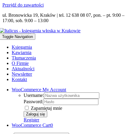
Przejdź do zawartości
ul. Bronowicka 19, Kraków | tel. 12 638 08 07, pon. – pt. 9:00 –
17:00, sob. 9:00 – 13:00
Toggle Navigation
Księgarnia
Kawiarnia
Tłumaczenia
O Firmie
Aktualności
Newsletter
Kontakt
WooCommerce My Account
Username:
Password:
Zapamiętaj mnie
Register
WooCommerce Cart
0