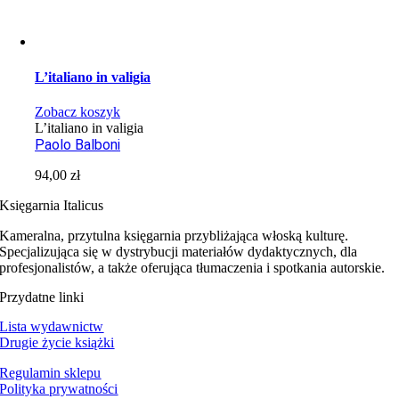
L’italiano in valigia
Zobacz koszyk
L’italiano in valigia
Paolo Balboni
94,00
zł
Księgarnia Italicus
Kameralna, przytulna księgarnia przybliżająca włoską kulturę.
Specjalizująca się w dystrybucji materiałów dydaktycznych, dla
profesjonalistów, a także oferująca tłumaczenia i spotkania autorskie.
Przydatne linki
Lista wydawnictw
Drugie życie książki
Regulamin sklepu
Polityka prywatności