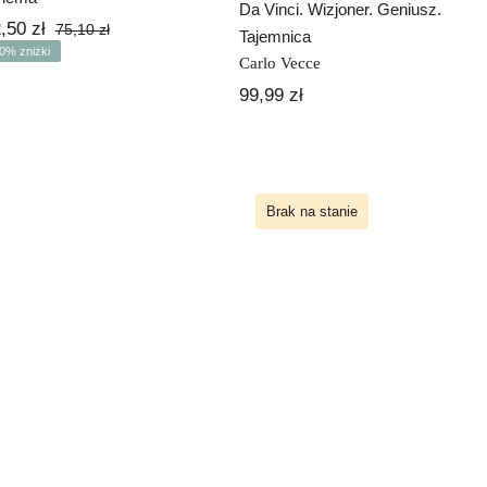
Da Vinci. Wizjoner. Geniusz.
2,50
zł
75,10
zł
Tajemnica
Pierwotna
Aktualna
0% zniżki
cena
cena
Carlo Vecce
wynosiła:
wynosi:
99,99
zł
75,10 zł.
52,50 zł.
Brak na stanie
Guida per
stranieri alla
Italia w kieliszku
letteratura italiana
wina