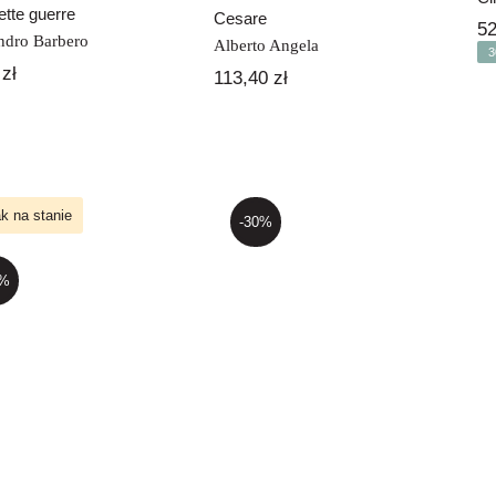
tte guerre
Cesare
5
ndro Barbero
Alberto Angela
3
0
zł
113,40
zł
k na stanie
-30%
5%
Geografia italiana
Faszyzm i
per stranieri
populizm
ssolini dzisiaj