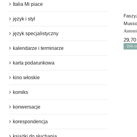
Italia Mi piace
Faszyz
język i styl
Mussoli
Antoni
język specjalistyczny
29,7
15% zn
kalendarze i terminarze
karta podarunkowa
kino włoskie
komiks
konwersacje
It
korespondencja
książki do słuchania