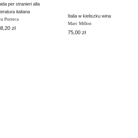
ida per stranieri alla
tteratura italiana
Italia w kieliszku wina
ra Porreca
Marc Millon
08,20
zł
75,00
zł
MODI DI DIRE…
con arte