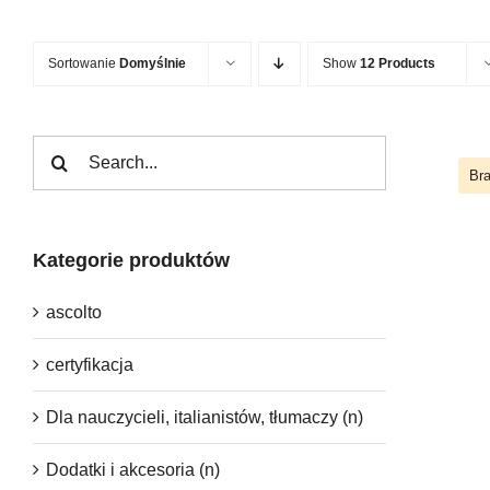
Sortowanie
Domyślnie
Show
12 Products
Szukaj
Bra
Kategorie produktów
Be
ascolto
certyfikacja
Dla nauczycieli, italianistów, tłumaczy (n)
Dodatki i akcesoria (n)