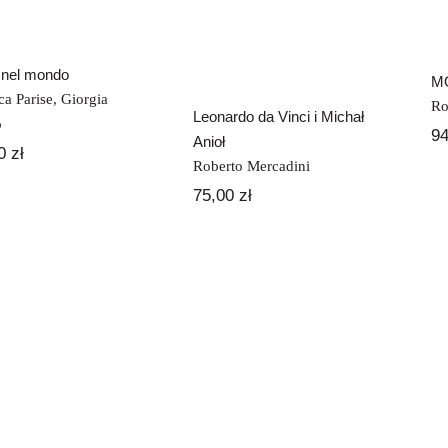
i nel mondo
MO
ca Parise
,
Giorgia
Ro
Leonardo da Vinci i Michał
o
9
Anioł
50
zł
Roberto Mercadini
75,00
zł