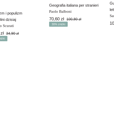
Gu
Geografia italiana per stranieri
le
Paolo Balboni
m i populizm
Sa
70,60
zł
100,80
zł
ni dzisiaj
Pierwotna
Aktualna
1
30% zniżki
o Scurati
cena
cena
wynosiła:
wynosi:
0
zł
34,90
zł
Pierwotna
Aktualna
100,80 zł.
70,60 zł.
iżki
cena
cena
wynosiła:
wynosi:
34,90 zł.
29,70 zł.
aliani nel mondo
Leonardo da Vinci
i Michał Anioł