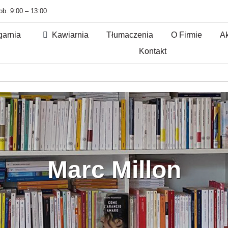
sob. 9:00 – 13:00
garnia
Kawiarnia
Tłumaczenia
O Firmie
Ak
Kontakt
Marc Millon