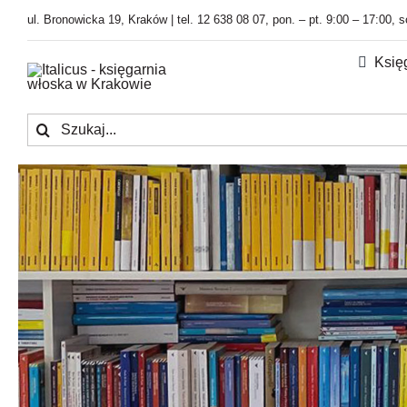
Przejdź
ul. Bronowicka 19, Kraków | tel. 12 638 08 07, pon. – pt. 9:00 – 17:00, 
do
zawartości
Księ
Szukaj