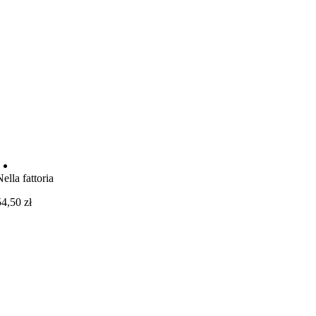
Nella fattoria
54,50
zł