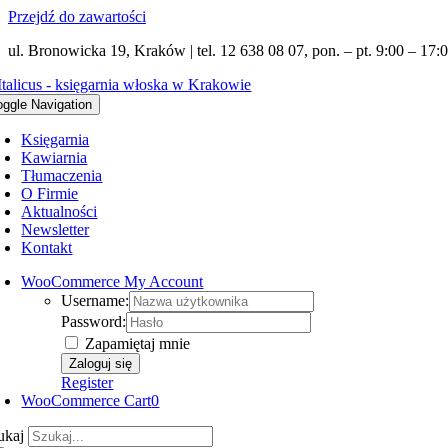
Przejdź do zawartości
ul. Bronowicka 19, Kraków | tel. 12 638 08 07, pon. – pt. 9:00 – 17:0
oggle Navigation
Księgarnia
Kawiarnia
Tłumaczenia
O Firmie
Aktualności
Newsletter
Kontakt
WooCommerce My Account
Username:
Password:
Zapamiętaj mnie
Register
WooCommerce Cart
0
ukaj