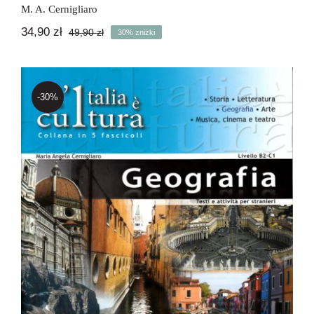
M. A. Cernigliaro
34,90
zł
49,90
zł
30% zniżki
Pierwotna
Aktualna
cena
cena
wynosiła:
wynosi:
49,90 zł.
34,90 zł.
-30%
GEOGRAFIA – L’italia è cultura