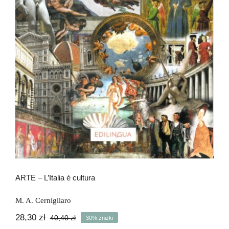
ARTE – L’Italia è cultura
ARTE – L’Italia è cultura
M. A. Cernigliaro
28,30
zł
40,40
zł
30% zniżki
Pierwotna
Aktualna