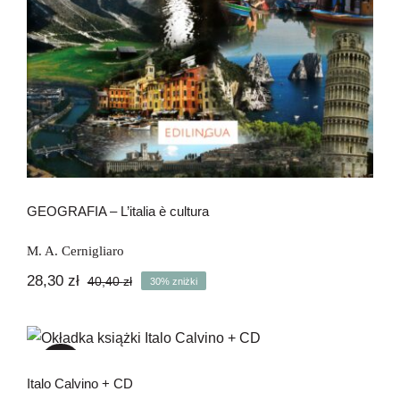
GEOGRAFIA – L’italia è cultura
M. A. Cernigliaro
28,30
zł
40,40
zł
30% zniżki
Pierwotna
Aktualna
cena
cena
wynosiła:
wynosi:
Italo Calvino + CD
40,40 zł.
28,30 zł.
-30%
Italo Calvino + CD