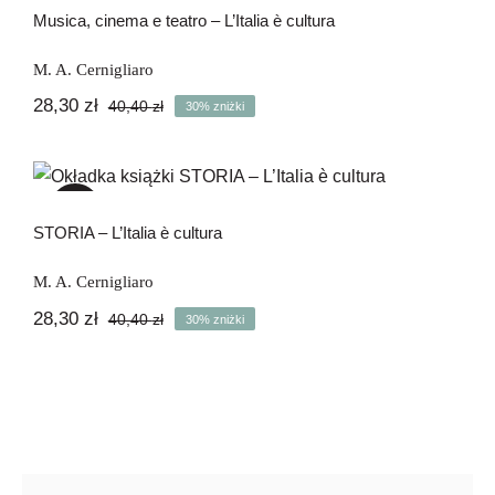
Musica, cinema e teatro – L’Italia è cultura
M. A. Cernigliaro
28,30
zł
40,40
zł
30% zniżki
Pierwotna
Aktualna
cena
cena
wynosiła:
wynosi:
STORIA – L’Italia è cultura
40,40 zł.
28,30 zł.
-30%
STORIA – L’Italia è cultura
M. A. Cernigliaro
28,30
zł
40,40
zł
30% zniżki
Pierwotna
Aktualna
cena
cena
wynosiła:
wynosi:
40,40 zł.
28,30 zł.