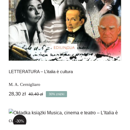
LETTERATURA – L’italia è cultura
M. A. Cernigliaro
28,30
zł
40,40
zł
30% zniżki
Pierwotna
Aktualna
cena
cena
wynosiła:
wynosi:
Musica, cinema e teatro – L’Italia è
40,40 zł.
28,30 zł.
cultura
-30%