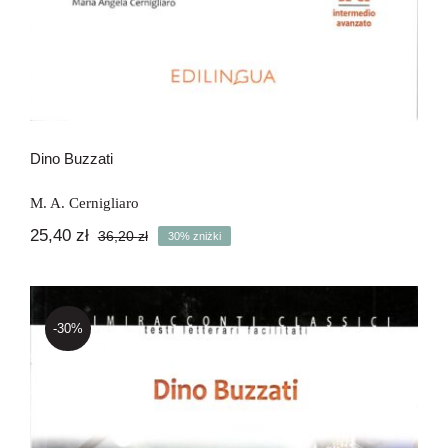
Dino Buzzati
M. A. Cernigliaro
25,40
zł
36,20
zł
30% zniżki
Pierwotna
Aktualna
cena
cena
wynosiła:
wynosi:
36,20 zł.
25,40 zł.
-30%