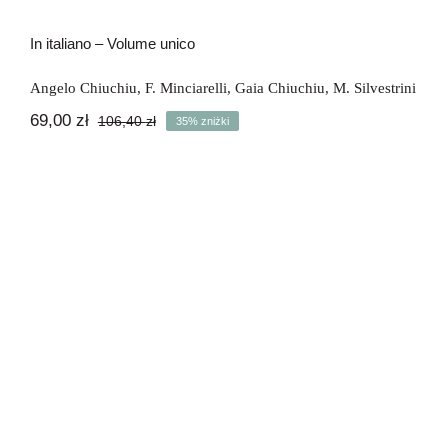
In italiano – Volume unico
Angelo Chiuchiu
,
F. Minciarelli
,
Gaia Chiuchiu
,
M. Silvestrini
69,00
zł
106,40
zł
35% zniżki
Pierwotna
Aktualna
cena
cena
wynosiła:
wynosi:
106,40 zł.
69,00 zł.
In italiano 1 – Il corso