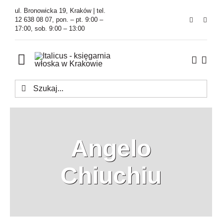
Przejdź
ul. Bronowicka 19, Kraków | tel.
do
12 638 08 07, pon. – pt. 9:00 –
17:00, sob. 9:00 – 13:00
zawartości
Toggle
Navigation
Szukaj
Księgarnia
Kawiarnia
Angelo
Tłumaczenia
Chiuchiu
O Firmie
Aktualności