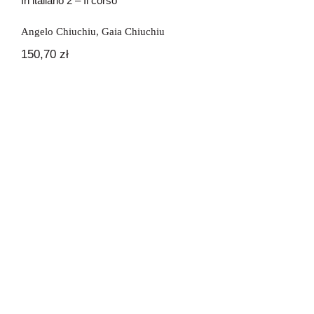
In italiano 2 – Il corso
Angelo Chiuchiu
,
Gaia Chiuchiu
150,70
zł
In italiano 3 – Il corso