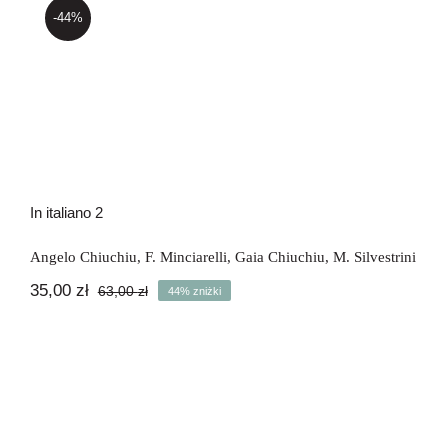
-44%
In italiano 2
In italiano 2
Angelo Chiuchiu
,
F. Minciarelli
,
Gaia Chiuchiu
,
M. Silvestrini
35,00
zł
63,00
zł
44% zniżki
Pierwotna
Aktualna
cena
cena
wynosiła:
wynosi:
63,00 zł.
35,00 zł.