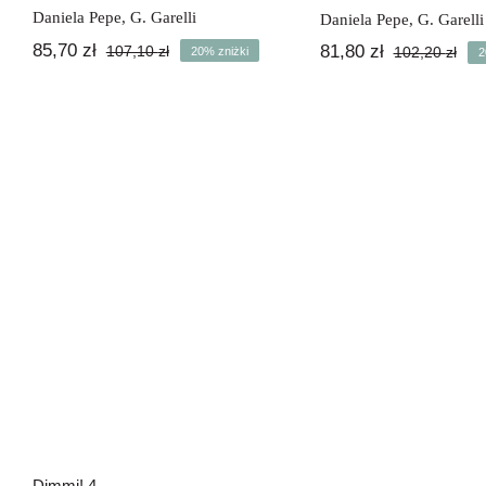
Daniela Pepe
,
G. Garelli
Daniela Pepe
,
G. Garelli
85,70
zł
81,80
zł
107,10
zł
102,20
zł
20% zniżki
2
Pierwotna
Aktualna
Pie
Akt
cena
cena
cen
cen
wynosiła:
wynosi:
wyn
wyn
107,10 zł.
85,70 zł.
102,
81,8
Dimmi! 4
Dimmi! 4