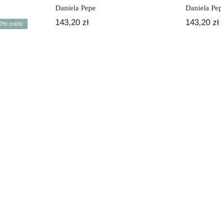
Daniela Pepe
Daniela Pe
143,20
zł
143,20
zł
0% zniżki
rwotna
ualna
a
a
osiła:
osi:
20 zł.
0 zł.