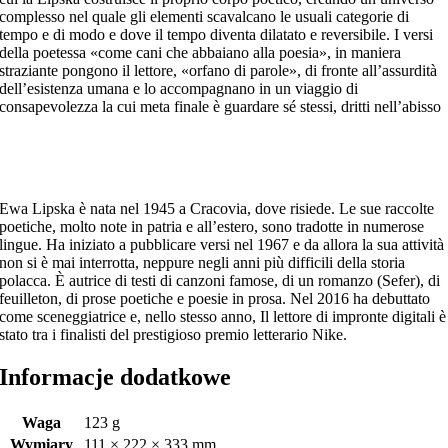
complesso nel quale gli elementi scavalcano le usuali categorie di
tempo e di modo e dove il tempo diventa dilatato e reversibile. I versi
della poetessa «come cani che abbaiano alla poesia», in maniera
straziante pongono il lettore, «orfano di parole», di fronte all’assurdità
dell’esistenza umana e lo accompagnano in un viaggio di
consapevolezza la cui meta finale è guardare sé stessi, dritti nell’abisso
Ewa Lipska è nata nel 1945 a Cracovia, dove risiede. Le sue raccolte
poetiche, molto note in patria e all’estero, sono tradotte in numerose
lingue. Ha iniziato a pubblicare versi nel 1967 e da allora la sua attività
non si è mai interrotta, neppure negli anni più difficili della storia
polacca. È autrice di testi di canzoni famose, di un romanzo (Sefer), di
feuilleton, di prose poetiche e poesie in prosa. Nel 2016 ha debuttato
come sceneggiatrice e, nello stesso anno, Il lettore di impronte digitali è
stato tra i finalisti del prestigioso premio letterario Nike.
Informacje dodatkowe
Waga
123 g
Wymiary
111 × 222 × 333 mm