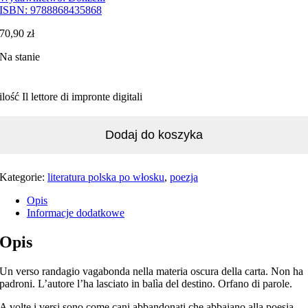
ISBN:
9788868435868
70,90
zł
Na stanie
ilość Il lettore di impronte digitali
Dodaj do koszyka
Kategorie:
literatura polska po włosku
,
poezja
Opis
Informacje dodatkowe
Opis
Un verso randagio vagabonda nella materia oscura della carta. Non ha
padroni. L’autore l’ha lasciato in balìa del destino. Orfano di parole.
A volte i versi sono come cani abbandonati che abbaiano alla poesia.