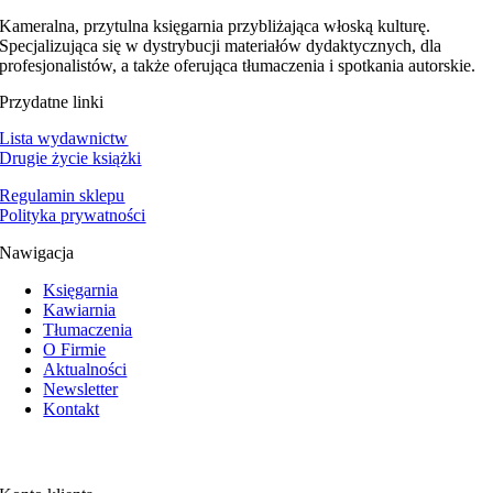
Kameralna, przytulna księgarnia przybliżająca włoską kulturę.
Specjalizująca się w dystrybucji materiałów dydaktycznych, dla
profesjonalistów, a także oferująca tłumaczenia i spotkania autorskie.
Przydatne linki
Lista wydawnictw
Drugie życie książki
Regulamin sklepu
Polityka prywatności
Nawigacja
Księgarnia
Kawiarnia
Tłumaczenia
O Firmie
Aktualności
Newsletter
Kontakt