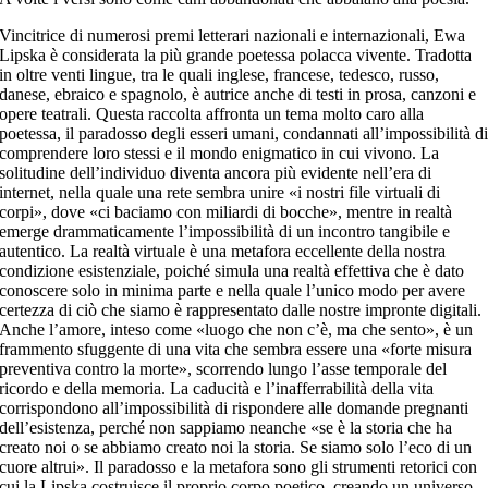
Vincitrice di numerosi premi letterari nazionali e internazionali, Ewa
Lipska è considerata la più grande poetessa polacca vivente. Tradotta
in oltre venti lingue, tra le quali inglese, francese, tedesco, russo,
danese, ebraico e spagnolo, è autrice anche di testi in prosa, canzoni e
opere teatrali. Questa raccolta affronta un tema molto caro alla
poetessa, il paradosso degli esseri umani, condannati all’impossibilità d
comprendere loro stessi e il mondo enigmatico in cui vivono. La
solitudine dell’individuo diventa ancora più evidente nell’era di
internet, nella quale una rete sembra unire «i nostri file virtuali di
corpi», dove «ci baciamo con miliardi di bocche», mentre in realtà
emerge drammaticamente l’impossibilità di un incontro tangibile e
autentico. La realtà virtuale è una metafora eccellente della nostra
condizione esistenziale, poiché simula una realtà effettiva che è dato
conoscere solo in minima parte e nella quale l’unico modo per avere
certezza di ciò che siamo è rappresentato dalle nostre impronte digitali.
Anche l’amore, inteso come «luogo che non c’è, ma che sento», è un
frammento sfuggente di una vita che sembra essere una «forte misura
preventiva contro la morte», scorrendo lungo l’asse temporale del
ricordo e della memoria. La caducità e l’inafferrabilità della vita
corrispondono all’impossibilità di rispondere alle domande pregnanti
dell’esistenza, perché non sappiamo neanche «se è la storia che ha
creato noi o se abbiamo creato noi la storia. Se siamo solo l’eco di un
cuore altrui». Il paradosso e la metafora sono gli strumenti retorici con
cui la Lipska costruisce il proprio corpo poetico, creando un universo