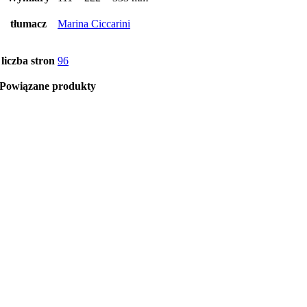
tłumacz
Marina Ciccarini
liczba stron
96
Powiązane produkty