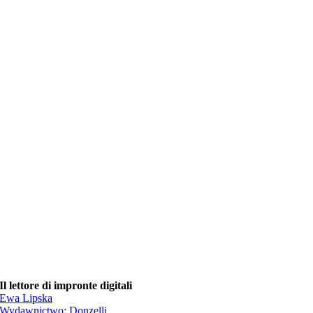
Il lettore di impronte digitali
Ewa Lipska
Wydawnictwo:
Donzelli