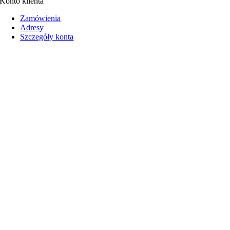
Konto klienta
Zamówienia
Adresy
Szczegóły konta