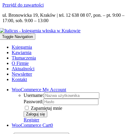
Przejdź do zawartości
ul. Bronowicka 19, Kraków | tel. 12 638 08 07, pon. – pt. 9:00 –
17:00, sob. 9:00 – 13:00
Toggle Navigation
Księgarnia
Kawiarnia
Tłumaczenia
O Firmie
Aktualności
Newsletter
Kontakt
WooCommerce My Account
Username:
Password:
Zapamiętaj mnie
Register
WooCommerce Cart
0