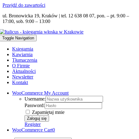
Przejdź do zawartości
ul. Bronowicka 19, Kraków | tel. 12 638 08 07, pon. – pt. 9:00 –
17:00, sob. 9:00 – 13:00
Toggle Navigation
Księgarnia
Kawiarnia
Tłumaczenia
O Firmie
Aktualności
Newsletter
Kontakt
WooCommerce My Account
Username:
Password:
Zapamiętaj mnie
Register
WooCommerce Cart
0