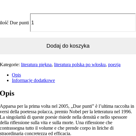
ilość Due punti
Dodaj do koszyka
Kategorie:
literatura piękna
,
literatura polska po włosku
,
poezja
Opis
Informacje dodatkowe
Opis
Apparsa per la prima volta nel 2005, „Due punti” è l’ultima raccolta in
versi della poetessa polacca, premio Nobel per la letteratura nel 1996.
La singolarità di queste poesie risiede nella densità e nello spessore
della riflessione sulla vita e sulla morte. Una riflessione che
contrassegna tutto il volume e che prende corpo in liriche di
straordinaria concretezza ed efficacia.