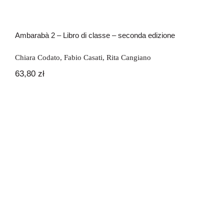
Ambarabà 2 – Libro di classe – seconda edizione
Chiara Codato
,
Fabio Casati
,
Rita Cangiano
63,80
zł
Ambarabà 2 – quaderno di lavoro –