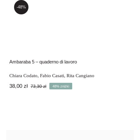
-48%
Ambaraba 5 – quaderno di lavoro
Ambaraba 5 – quaderno di lavoro
Chiara Codato
,
Fabio Casati
,
Rita Cangiano
38,00
zł
73,30
zł
48% zniżki
Pierwotna
Aktualna
cena
cena
wynosiła:
wynosi:
73,30 zł.
38,00 zł.