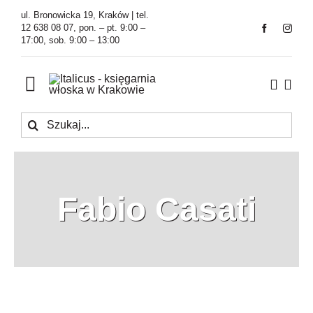
Przejdź
ul. Bronowicka 19, Kraków | tel.
do
12 638 08 07, pon. – pt. 9:00 –
17:00, sob. 9:00 – 13:00
zawartości
Toggle
Navigation
Szukaj
Księgarnia
Kawiarnia
Fabio Casati
Tłumaczenia
O Firmie
Aktualności