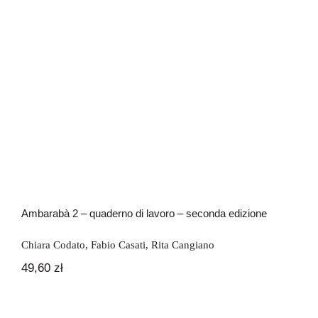
seconda edizione
Ambarabà 2 – quaderno di lavoro – seconda edizione
Chiara Codato
,
Fabio Casati
,
Rita Cangiano
49,60
zł